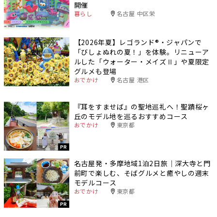
開催
暮らし
名古屋 中区栄
【2026年夏】レゴランド®・ジャパンで
「びしょぬれの夏！」を体験。リニューア
ルした「ウォーター・メイズⅡ」や夏限定
グルメも登場
おでかけ
名古屋 港区
『耳をすませば』の聖地巡礼へ！聖蹟桜ヶ
丘のモデル地を巡るおすすめコース
おでかけ
東京都
PR
名古屋発・多摩地域1泊2日旅｜深大寺と門
前町で楽しむ、そばグルメと癒やしの週末
モデルコース
おでかけ
東京都
PR