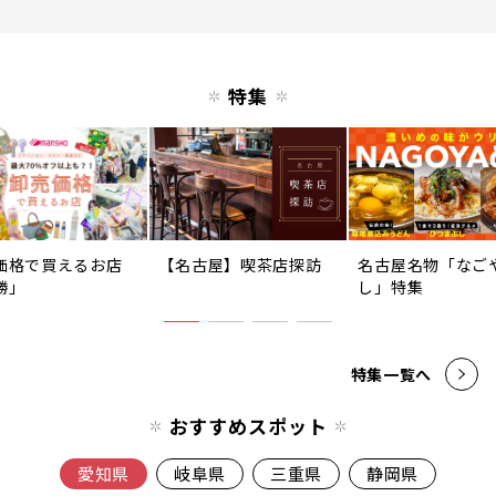
特集
価格で買えるお店
【名古屋】喫茶店探訪
名古屋名物「なご
勝」
し」特集
特集一覧へ
おすすめスポット
愛知県
岐阜県
三重県
静岡県