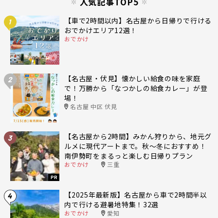
人気記事TOP5
【車で2時間以内】名古屋から日帰りで行ける
1
おでかけエリア12選！
おでかけ
【名古屋・伏見】懐かしい給食の味を家庭
2
で！万勝から「なつかしの給食カレー」が登
場！
名古屋 中区 伏見
【名古屋から2時間】みかん狩りから、地元グ
3
ルメに現代アートまで。秋〜冬におすすめ！
南伊勢町をまるっと楽しむ日帰りプラン
おでかけ
三重
PR
【2025年最新版】名古屋から車で2時間半以
4
内で行ける避暑地特集！32選
おでかけ
愛知