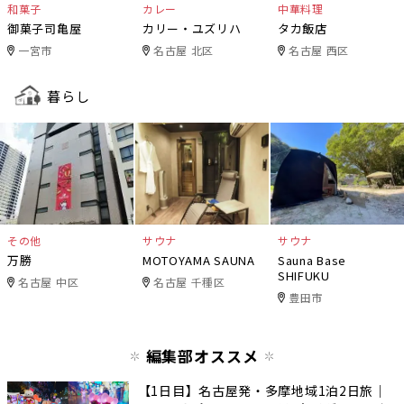
和菓子
カレー
中華料理
御菓子司亀屋
カリー・ユズリハ
タカ飯店
一宮市
名古屋 北区
名古屋 西区
暮らし
その他
サウナ
サウナ
万勝
MOTOYAMA SAUNA
Sauna Base
SHIFUKU
名古屋 中区
名古屋 千種区
豊田市
編集部オススメ
【1日目】名古屋発・多摩地域1泊2日旅｜