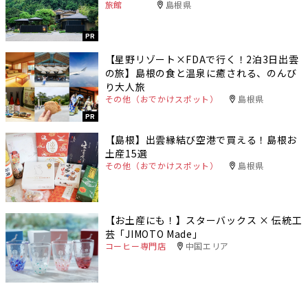
旅館
島根県
PR
【星野リゾート×FDAで行く！2泊3日出雲
の旅】島根の食と温泉に癒される、のんび
り大人旅
その他（おでかけスポット）
島根県
PR
【島根】出雲縁結び空港で買える！島根お
土産15選
その他（おでかけスポット）
島根県
【お土産にも！】スターバックス × 伝統工
芸「JIMOTO Made」
コーヒー専門店
中国エリア