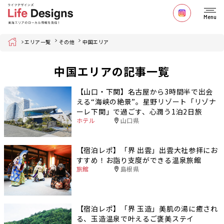
Menu
Home
エリア一覧
その他
中国エリア
中国エリアの記事一覧
【山口・下関】名古屋から3時間半で出会
える“海峡の絶景”。星野リゾート「リゾナ
ーレ下関」で過ごす、心潤う1泊2日旅
ホテル
山口県
【宿泊レポ】「界 出雲」出雲大社参拝にお
すすめ！お詣り支度ができる温泉旅館
旅館
島根県
【宿泊レポ】「界 玉造」美肌の湯に癒され
る、玉造温泉で叶えるご褒美ステイ