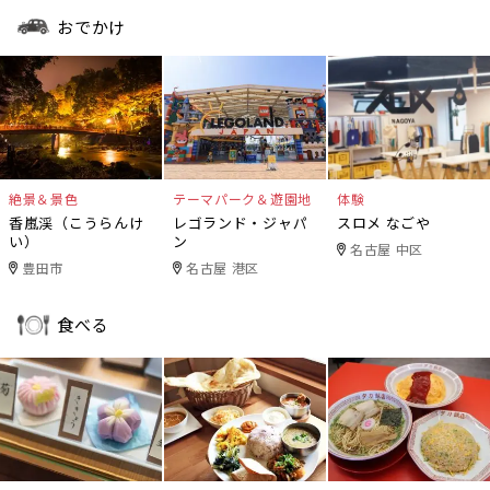
おでかけ
絶景＆景色
テーマパーク＆遊園地
体験
香嵐渓（こうらんけ
レゴランド・ジャパ
スロメ なごや
い）
ン
名古屋 中区
豊田市
名古屋 港区
食べる