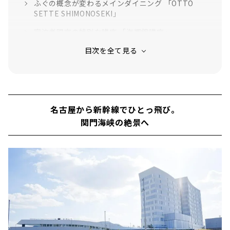
ふぐの概念が変わるメインダイニング 「OTTO
SETTE SHIMONOSEKI」
宿泊者限定の特別な講座 「海響館講座」
夜景を楽しみながらバータイム 「海峡ナイトラウ
ンジ」
ご当地グルメを満喫できる 「PUKU PUKU」モー
ニングビュッフェ
名古屋から新幹線でひとっ飛び。
関門海峡の絶景へ