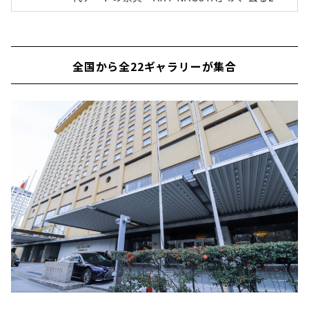
0年2月15日〜16日の2日間開催されました。20
20年をめどに、ホテルナゴヤキャッスルは建て
替えをするため、今年がホテルナゴヤキャッス
ルを会場として開催するのは最後。ライフデザ
全国から全22ギャラリーが集合
インズでは、昨年同様今年もプレビューへお邪
魔したので、会場の様子をレポートしていきま
す。▼ART NAGOYA2019の様子はこちらから
名古屋城を望む9階客室フロアで開催ART NAG
OYAはホテルナゴヤキャッスルを舞台に、ラグ
ジュアリー感を堪能しつつ気軽に現代アートを
観覧で...