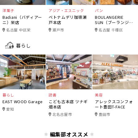
洋菓子
アジア・エスニック
パン
Badiani（バディアー
ベトナムデリ珈琲瀬
BOULANGERIE
ニ）栄店
戸本店
SUN（ブーランジェ
リー・サン）
名古屋 中区栄
瀬戸市
名古屋 千種区
暮らし
暮らし
読書
美容
EAST WOOD Garage
こども古本店 ツナギ
アレックスコンフォ
畑本店
ート豊田T-FACE
愛知
北名古屋市
豊田市
編集部オススメ