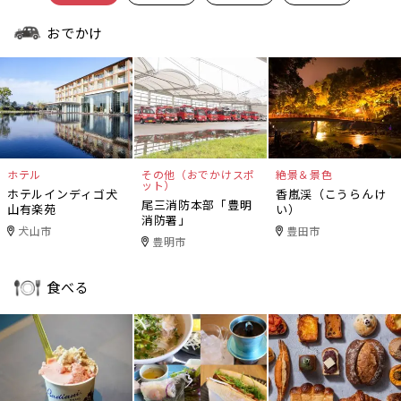
おでかけ
ホテル
その他（おでかけスポ
絶景＆景色
ット）
ホテルインディゴ犬
香嵐渓（こうらんけ
尾三消防本部「豊明
山有楽苑
い）
消防署」
犬山市
豊田市
豊明市
食べる