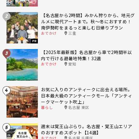
【名古屋から2時間】みかん狩りから、地元グ
2
ルメに現代アートまで。秋〜冬におすすめ！
南伊勢町をまるっと楽しむ日帰りプラン
おでかけ
三重
PR
【2025年最新版】名古屋から車で2時間半以
3
内で行ける避暑地特集！32選
おでかけ
愛知
お気に入りのアンティークに出会える場所。
4
日本最大級のアンティークモール「アンティ
ークマーケット吹上」
暮らし
名古屋 東区
週末は覚王山ぶらり。名古屋・覚王山エリア
5
のおすすめスポット【14選】
おでかけ
名古屋 千種区