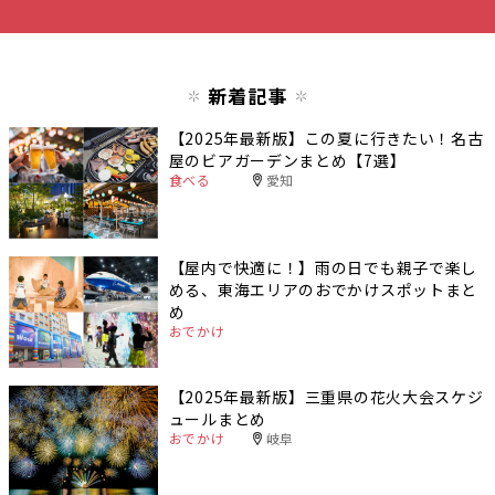
新着記事
【2025年最新版】この夏に行きたい！名古
屋のビアガーデンまとめ【7選】
食べる
愛知
【屋内で快適に！】雨の日でも親子で楽し
める、東海エリアのおでかけスポットまと
め
おでかけ
【2025年最新版】三重県の花火大会スケジ
ュールまとめ
おでかけ
岐阜