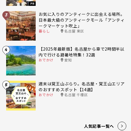
PR
お気に入りのアンティークに出会える場所。
3
日本最大級のアンティークモール「アンティ
ークマーケット吹上」
暮らし
名古屋 東区
【2025年最新版】名古屋から車で2時間半以
4
内で行ける避暑地特集！32選
おでかけ
愛知
週末は覚王山ぶらり。名古屋・覚王山エリア
5
のおすすめスポット【14選】
おでかけ
名古屋 千種区
人気記事一覧へ