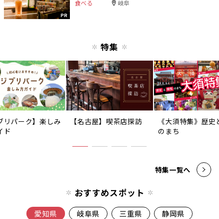
食べる
岐阜
PR
特集
ブリパーク】楽しみ
【名古屋】喫茶店探訪
《大須特集》歴史
イド
のまち
特集一覧へ
おすすめスポット
愛知県
岐阜県
三重県
静岡県