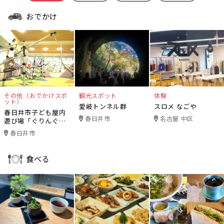
おでかけ
その他（おでかけスポ
観光スポット
体験
ット）
愛岐トンネル群
スロメ なごや
春日井市子ども屋内
春日井市
名古屋 中区
遊び場「ぐりんぐり
ん」
春日井市
食べる