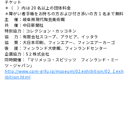
チケット
＊（ ）内は 20 名以上の団体料金
＊障がい者手帳をお持ちの方および付き添いの方 1 名まで無料
主 催：岐阜県現代陶芸美術館
共 催：中日新聞社
特別協力：コレクション・カッコネン
協 力：有限会社スコープ、アラビア、イッタラ
協 賛：大日本印刷、フィンエアー、フィンエアーカーゴ
後 援：フィンランド大使館、フィンランドセンター
企画協力：S２株式会社
同時開催：「マリメッコ・スピリッツ フィンランド・ミー
ツ・ジャパン」
http://www.cpm-gifu.jp/museum/02.exhibition/02_1.exh
ibition.html