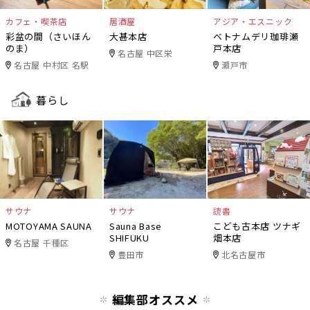
カフェ・喫茶店
居酒屋
アジア・エスニック
彩盆の間（さいほん
大甚本店
ベトナムデリ珈琲瀬
のま）
戸本店
名古屋 中区栄
名古屋 中村区 名駅
瀬戸市
暮らし
サウナ
サウナ
読書
MOTOYAMA SAUNA
Sauna Base
こども古本店 ツナギ
SHIFUKU
畑本店
名古屋 千種区
豊田市
北名古屋市
編集部オススメ