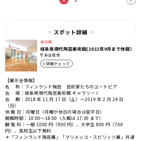
ペー
ジ
スポット詳細
美術館
岐阜県現代陶芸美術館(2022年9月まで休館）
多治見市
詳細チェック
【展示会情報】
名 称：フィンランド陶芸 芸術家たちのユートピア
会 場：岐阜県現代陶芸美術館 ギャラリー I
会 期：2018 年 11 月 17 日（土）〜2019 年 2 月 24 日
（日）
休 館 日：月曜日（月曜が休日の場合は翌平日）
開館時間：10:00〜18:00（入館は 17:30 まで）
観 覧 料：一般 1000 円（900 円）、大学生 800 円（700
円）、高校生以下無料
＊「フィンランド陶芸展」「マリメッコ・スピリッツ展」共通