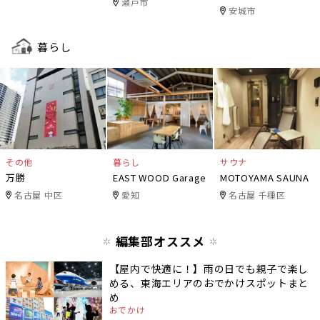
瀬戸市
安城市
暮らし
その他
暮らし
サウナ
万勝
EAST WOOD Garage
MOTOYAMA SAUNA
名古屋 中区
愛知
名古屋 千種区
編集部オススメ
【屋内で快適に！】雨の日でも親子で楽し
める、東海エリアのおでかけスポットまと
め
おでかけ