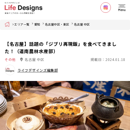
Menu
Home
エリア一覧
愛知
名古屋中区・東区
名古屋 中区
【名古屋】話題の「ジブリ再現飯」を食べてきまし
た！（道南農林水産部）
その他
名古屋 中区
掲載日：2024.01.18
ライフデザインズ編集部