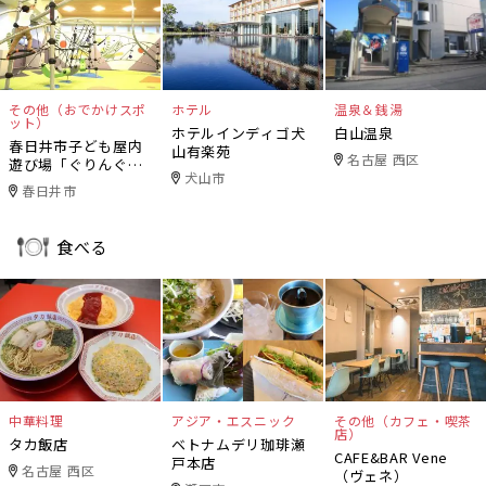
その他（おでかけスポ
ホテル
温泉＆銭湯
ット）
ホテルインディゴ犬
白山温泉
春日井市子ども屋内
山有楽苑
名古屋 西区
遊び場「ぐりんぐり
犬山市
ん」
春日井市
食べる
中華料理
アジア・エスニック
その他（カフェ・喫茶
店）
タカ飯店
ベトナムデリ珈琲瀬
CAFE&BAR Vene
戸本店
名古屋 西区
（ヴェネ）