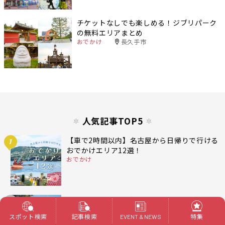
チケットなしでも楽しめる！ジブリパーク
の無料エリアまとめ
おでかけ
長久手市
人気記事TOP5
【車で2時間以内】名古屋から日帰りで行ける
1
おでかけエリア12選！
おでかけ
【名古屋から2時間】みかん狩りから、地元グ
2
ルメに現代アートまで。秋〜冬におすすめ！
スポット検索
記事検索
特集
EVENT & NEWS
南伊勢町をまるっと楽しむ日帰りプラン