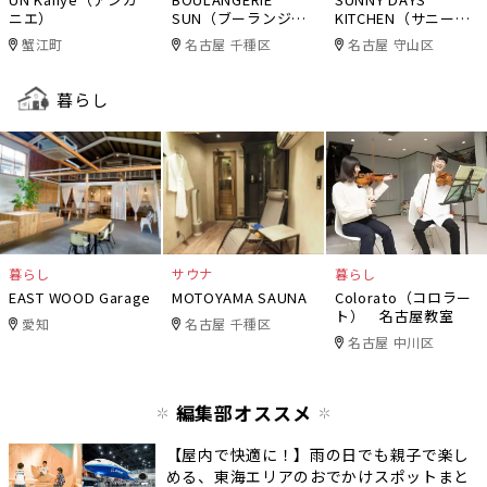
ニエ）
SUN（ブーランジェ
KITCHEN（サニーデ
リー・サン）
イズキッチン）
蟹江町
名古屋 千種区
名古屋 守山区
暮らし
暮らし
サウナ
暮らし
EAST WOOD Garage
MOTOYAMA SAUNA
Colorato（コロラー
ト） 名古屋教室
愛知
名古屋 千種区
名古屋 中川区
編集部オススメ
【屋内で快適に！】雨の日でも親子で楽し
める、東海エリアのおでかけスポットまと