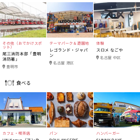
その他（おでかけスポ
テーマパーク＆遊園地
体験
ット）
レゴランド・ジャパ
スロメ なごや
尾三消防本部「豊明
ン
名古屋 中区
消防署」
名古屋 港区
豊明市
食べる
カフェ・喫茶店
パン
ハンバーガー
UN Kanye（アンカ
BOULANGERIE
SUNNY DAYS