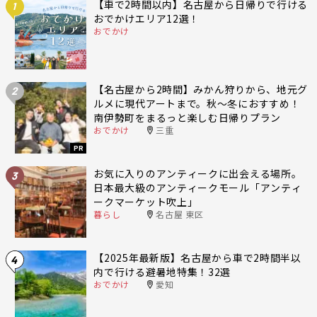
【車で2時間以内】名古屋から日帰りで行ける
1
おでかけエリア12選！
おでかけ
【名古屋から2時間】みかん狩りから、地元グ
2
ルメに現代アートまで。秋〜冬におすすめ！
南伊勢町をまるっと楽しむ日帰りプラン
おでかけ
三重
PR
お気に入りのアンティークに出会える場所。
3
日本最大級のアンティークモール「アンティ
ークマーケット吹上」
暮らし
名古屋 東区
【2025年最新版】名古屋から車で2時間半以
4
内で行ける避暑地特集！32選
おでかけ
愛知