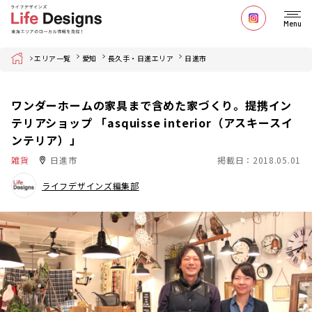
Menu
Home
エリア一覧
愛知
長久手・日進エリア
日進市
ワンダーホームの家具まで含めた家づくり。提携イン
テリアショップ 「asquisse interior（アスキースイ
ンテリア）」
雑貨
日進市
掲載日：2018.05.01
ライフデザインズ編集部