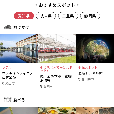
おすすめスポット
愛知県
岐阜県
三重県
静岡県
おでかけ
ホテル
その他（おでかけスポ
観光スポット
ット）
ホテルインディゴ犬
愛岐トンネル群
尾三消防本部「豊明
山有楽苑
春日井市
消防署」
犬山市
豊明市
食べる