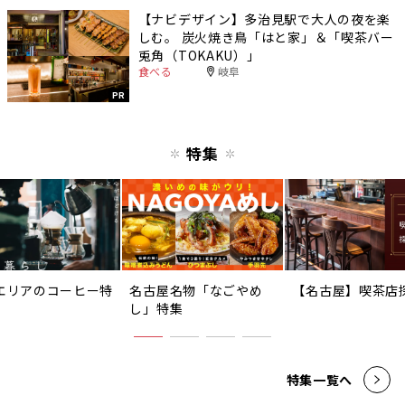
【ナビデザイン】多治見駅で大人の夜を楽
しむ。 炭火焼き鳥「はと家」＆「喫茶バー
兎角（TOKAKU）」
食べる
岐阜
PR
特集
エリアのコーヒー特
名古屋名物「なごやめ
【名古屋】喫茶店
し」特集
特集一覧へ