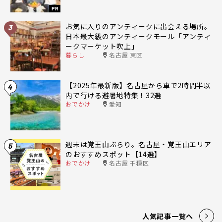
PR
お気に入りのアンティークに出会える場所。
3
日本最大級のアンティークモール「アンティ
ークマーケット吹上」
暮らし
名古屋 東区
【2025年最新版】名古屋から車で2時間半以
4
内で行ける避暑地特集！32選
おでかけ
愛知
週末は覚王山ぶらり。名古屋・覚王山エリア
5
のおすすめスポット【14選】
おでかけ
名古屋 千種区
人気記事一覧へ