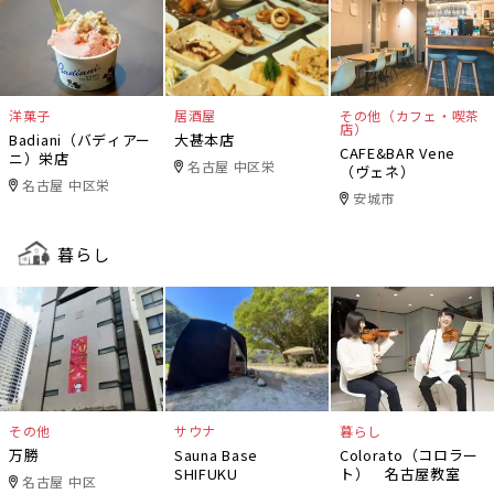
洋菓子
居酒屋
その他（カフェ・喫茶
店）
Badiani（バディアー
大甚本店
CAFE&BAR Vene
ニ）栄店
名古屋 中区栄
（ヴェネ）
名古屋 中区栄
安城市
暮らし
その他
サウナ
暮らし
万勝
Sauna Base
Colorato（コロラー
SHIFUKU
ト） 名古屋教室
名古屋 中区