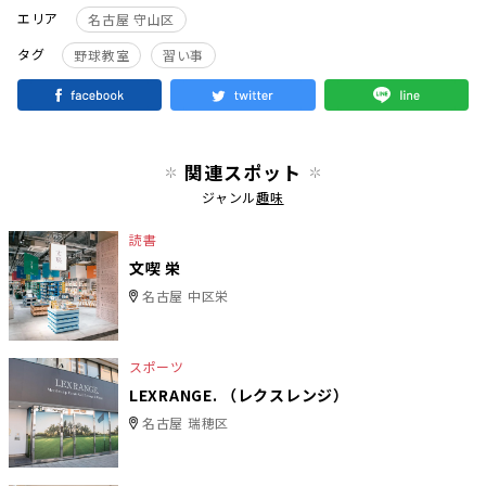
エリア
名古屋 守山区
タグ
野球教室
習い事
関連スポット
ジャンル
趣味
読書
文喫 栄
名古屋 中区栄
スポーツ
LEXRANGE. （レクスレンジ）
名古屋 瑞穂区