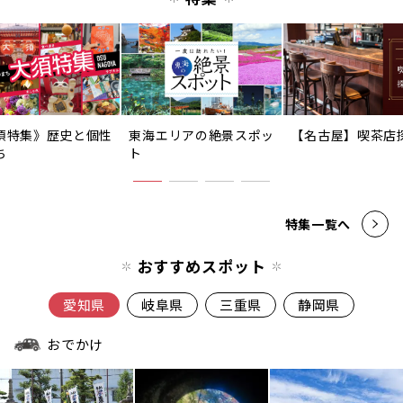
須特集》歴史と個性
東海エリアの絶景スポッ
【名古屋】喫茶店
ち
ト
特集一覧へ
おすすめスポット
愛知県
岐阜県
三重県
静岡県
おでかけ