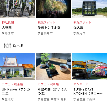
神社仏閣
観光スポット
観光スポット
大徳院
愛岐トンネル群
佐久島
あま市
春日井市
西尾市
食べる
カフェ・喫茶店
カフェ・喫茶店
ハンバーガー
UN Kanye（アンカ
彩盆の間（さいほん
SUNNY DAYS
ニエ）
のま）
KITCHEN（サニーデ
イズキッチン）
蟹江町
名古屋 中村区 名駅
名古屋 守山区