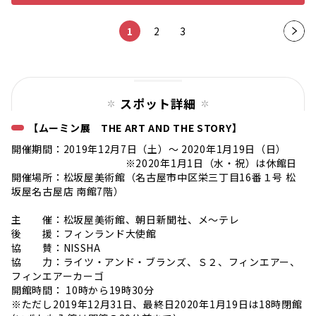
1
2
3
次の
ペー
ジ
スポット詳細
【ムーミン展 THE ART AND THE STORY】
開催期間：2019年12月7日（土）〜 2020年1月19日（日）
※2020年1月1日（水・祝）は休館日
開催場所：松坂屋美術館（名古屋市中区栄三丁目16番１号 松
坂屋名古屋店 南館7階）
主 催：松坂屋美術館、朝日新聞社、メ～テレ
後 援：フィンランド大使館
協 賛：NISSHA
協 力：ライツ・アンド・ブランズ、Ｓ２、フィンエアー、
フィンエアーカーゴ
開館時間： 10時から19時30分
※ただし2019年12月31日、最終日2020年1月19日は18時閉館