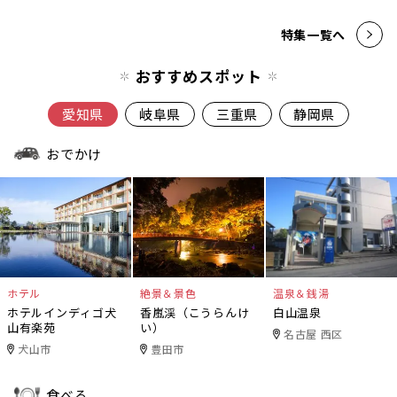
特集一覧へ
おすすめスポット
愛知県
岐阜県
三重県
静岡県
おでかけ
ホテル
絶景＆景色
温泉＆銭湯
ホテルインディゴ犬
香嵐渓（こうらんけ
白山温泉
山有楽苑
い）
名古屋 西区
犬山市
豊田市
食べる