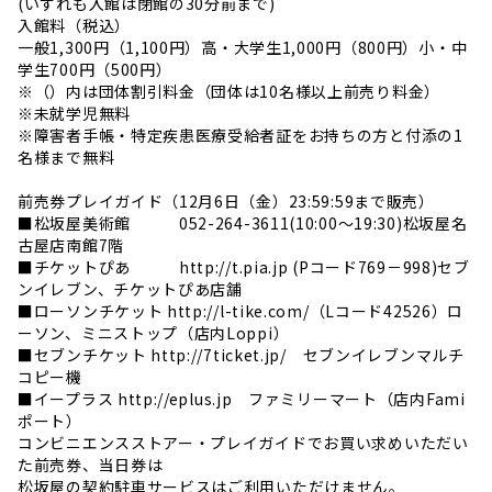
(いずれも入館は閉館の30分前まで)
入館料（税込）
一般1,300円（1,100円）高・大学生1,000円（800円）小・中
学生700円（500円）
※（）内は団体割引料金（団体は10名様以上前売り料金）
※未就学児無料
※障害者手帳・特定疾患医療受給者証をお持ちの方と付添の1
名様まで無料
前売券プレイガイド（12月6日（金）23:59:59まで販売）
■松坂屋美術館 052-264-3611(10:00～19:30)松坂屋名
古屋店南館7階
■チケットぴあ http://t.pia.jp (Pコード769－998)セブ
ンイレブン、チケットぴあ店舗
■ローソンチケット http://l-tike.com/（Lコード42526）ロ
ーソン、ミニストップ（店内Loppi）
■セブンチケット http://7ticket.jp/ セブンイレブンマルチ
コピー機
■イープラス http://eplus.jp ファミリーマート（店内Fami
ポート）
コンビニエンスストアー・プレイガイドでお買い求めいただい
た前売券、当日券は
松坂屋の契約駐車サービスはご利用いただけません。