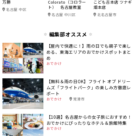
万勝
Colorato（コロラー
こども古本店 ツナギ
ト） 名古屋教室
畑本店
名古屋 中区
名古屋 中川区
北名古屋市
編集部オススメ
【屋内で快適に！】雨の日でも親子で楽し
める、東海エリアのおでかけスポットまと
め
おでかけ
【無料＆雨の日OK】フライト オブ ドリー
ムズ「フライトパーク」の楽しみ方徹底レ
ポート
おでかけ
常滑市
【10選】名古屋からの女子旅におすすめ！
おでかけにぴったりなホテル＆旅館特集
おでかけ