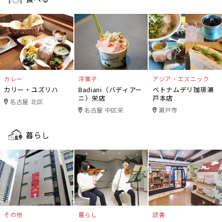
カレー
洋菓子
アジア・エスニック
カリー・ユズリハ
Badiani（バディアー
ベトナムデリ珈琲瀬
ニ）栄店
戸本店
名古屋 北区
名古屋 中区栄
瀬戸市
暮らし
その他
暮らし
読書