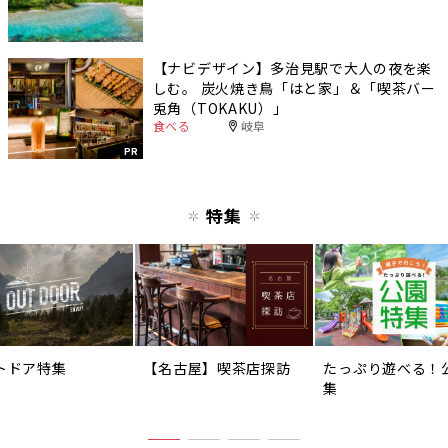
【ナビデザイン】多治見駅で大人の夜を楽
しむ。 炭火焼き鳥「はと家」＆「喫茶バー
兎角（TOKAKU）」
食べる
岐阜
PR
特集
トドア特集
【名古屋】喫茶店探訪
たっぷり遊べる！
集