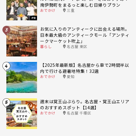
南伊勢町をまるっと楽しむ日帰りプラン
おでかけ
三重
PR
お気に入りのアンティークに出会える場所。
3
日本最大級のアンティークモール「アンティ
ークマーケット吹上」
暮らし
名古屋 東区
【2025年最新版】名古屋から車で2時間半以
4
内で行ける避暑地特集！32選
おでかけ
愛知
週末は覚王山ぶらり。名古屋・覚王山エリア
5
のおすすめスポット【14選】
おでかけ
名古屋 千種区