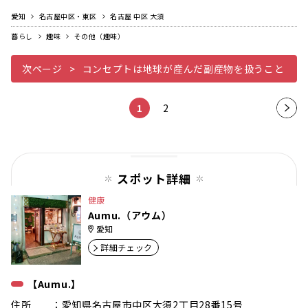
愛知
名古屋中区・東区
名古屋 中区 大須
暮らし
趣味
その他（趣味）
次ページ
コンセプトは地球が産んだ副産物を扱うこと
1
2
次の
ペー
ジ
スポット詳細
健康
Aumu.（アウム）
愛知
詳細チェック
【Aumu.】
住所 ：愛知県名古屋市中区大須2丁目28番15号