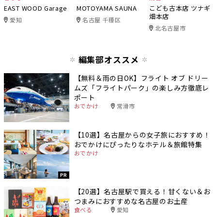
EAST WOOD Garage
MOTOYAMA SAUNA
こども古本店 ツナギ
畑本店
愛知
名古屋 千種区
北名古屋市
編集部オススメ
【無料＆雨の日OK】フライト オブ ドリー
ムズ「フライトパーク」の楽しみ方徹底レ
ポート
おでかけ
常滑市
【10選】名古屋からの女子旅におすすめ！
おでかけにぴったりなホテル＆旅館特集
おでかけ
PR
【20選】名古屋駅で買える！甘くない＆お
つまみにおすすめな名古屋のお土産
食べる
愛知