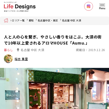
Menu
Home
エリア一覧
愛知
名古屋中区・東区
名古屋 中区 大須
人と人の心を繋ぎ、やさしい香りをはこぶ。大須の街
で10年以上愛されるアロマHOUSE「Aumu.」
暮らし
名古屋 中区 大須
掲載日：2019.12.26
稲吉 薫里