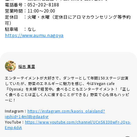
電話番号：052−202−8188
営業時間：11:00〜20:00
定休日 ：火曜・水曜（定休日にアロマカウンセリング等予約
可）
駐車場 ：なし
https://www.aumu.nagoya
稲吉 薫里
エンターテイメントが大好きで、ダンサーとして年間150ステージ出演
していたが、野菜のエネルギーに魅力を感じ、今はVegan cafe
『Oyasai』を夫婦で経営中。食べることもエンターテイメント！「正し
く食べることは正しく人に接することができる」野菜で心も体もハッピ
ーに！
Instagram：
https://instagram.com/kaoris_olaisland?
igshid=14ml8bgdaa6yr
YouTube：
https://www.youtube.com/channel/UCnS6330wFr-JQxs-
Emp4diA