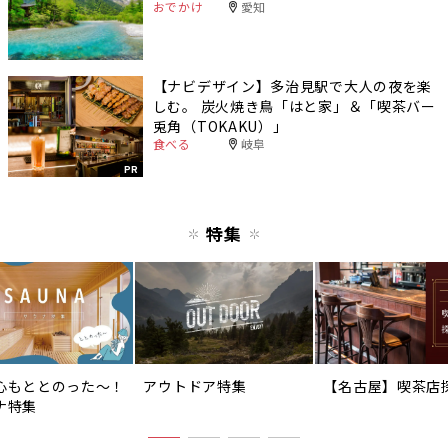
おでかけ
愛知
【ナビデザイン】多治見駅で大人の夜を楽
しむ。 炭火焼き鳥「はと家」＆「喫茶バー
兎角（TOKAKU）」
食べる
岐阜
PR
特集
心もととのった〜！
アウトドア特集
【名古屋】喫茶店
ナ特集