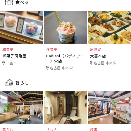
食べる
和菓子
洋菓子
居酒屋
御菓子司亀屋
Badiani（バディアー
大甚本店
ニ）栄店
一宮市
名古屋 中区栄
名古屋 中区栄
暮らし
暮らし
サウナ
読書