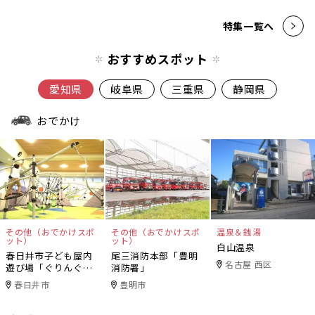
特集一覧へ
おすすめスポット
愛知県
岐阜県
三重県
静岡県
おでかけ
その他（おでかけスポ
その他（おでかけスポ
温泉＆銭湯
ット）
ット）
白山温泉
春日井市子ども屋内
尾三消防本部「豊明
名古屋 西区
遊び場「ぐりんぐり
消防署」
ん」
春日井市
豊明市