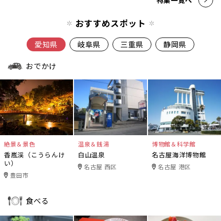
おすすめスポット
愛知県
岐阜県
三重県
静岡県
おでかけ
絶景＆景色
温泉＆銭湯
博物館＆科学館
香嵐渓（こうらんけ
白山温泉
名古屋海洋博物館
い）
名古屋 西区
名古屋 港区
豊田市
食べる