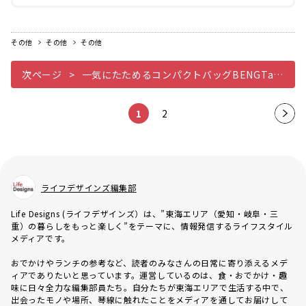
その他
その他
その他
次ページ
一気にたためるコンパクトバッグBENGTampLOTTA Shupatto
1
2
次の
ペー
ジ
ライフデザインズ編集部
Life Designs (ライフデザインズ）は、”東海エリア（愛知・岐阜・三
重）の暮らしをもっと楽しく”をテーマに、情報発信するライフスタイル
メディアです。
おでかけやランチの参考など、読者のみなさんの日常に寄り添えるメデ
ィアでありたいと思っています。運営しているのは、食・おでかけ・趣
味に日々全力な編集部員たち。自分たちが東海エリアで生活する中で、
出会ったモノや場所、琴線に触れたことをメディアを通してお届けして