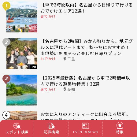
【車で2時間以内】名古屋から日帰りで行ける
1
おでかけエリア12選！
おでかけ
【名古屋から2時間】みかん狩りから、地元グ
2
ルメに現代アートまで。秋〜冬におすすめ！
南伊勢町をまるっと楽しむ日帰りプラン
おでかけ
三重
PR
【2025年最新版】名古屋から車で2時間半以
3
内で行ける避暑地特集！32選
おでかけ
愛知
お気に入りのアンティークに出会える場所。
4
日本最大級のアンティークモール「アンティ
ークマーケット吹上」
暮らし
名古屋 東区
スポット検索
記事検索
特集
EVENT & NEWS