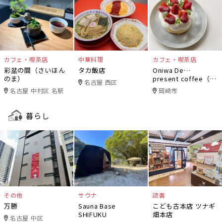
カフェ・喫茶店
中華料理
カフェ・喫茶店
彩盆の間（さいほん
タカ飯店
Oniwa De…
のま）
present coffee（オ
名古屋 西区
ニワデ）
名古屋 中村区 名駅
岡崎市
暮らし
その他
サウナ
読書
万勝
Sauna Base
こども古本店 ツナギ
SHIFUKU
畑本店
名古屋 中区