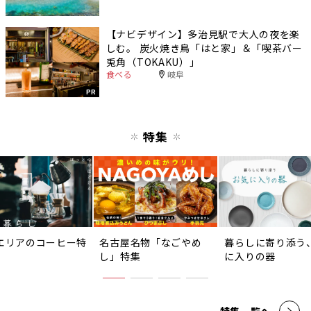
【ナビデザイン】多治見駅で大人の夜を楽
しむ。 炭火焼き鳥「はと家」＆「喫茶バー
兎角（TOKAKU）」
食べる
岐阜
PR
特集
エリアのコーヒー特
名古屋名物「なごやめ
暮らしに寄り添う
し」特集
に入りの器
特集一覧へ