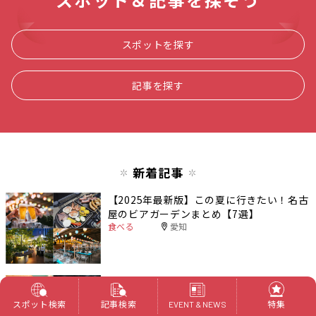
スポットを探す
記事を探す
新着記事
【2025年最新版】この夏に行きたい！名古
屋のビアガーデンまとめ【7選】
食べる
愛知
【屋内で快適に！】雨の日でも親子で楽し
める、東海エリアのおでかけスポットまと
スポット検索
記事検索
特集
EVENT & NEWS
め