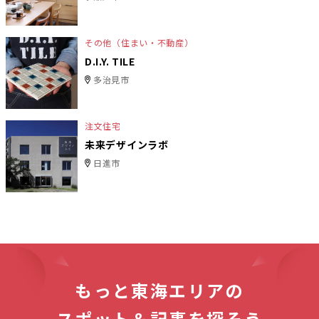
その他（住まい・不動産）
D.I.Y. TILE
多治見市
注文住宅
未来デザインラボ
日進市
もっと東海エリアの
スポット＆記事を探そう