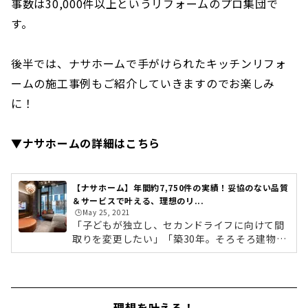
事数は30,000件以上というリフォームのプロ集団で
す。
後半では、ナサホームで手がけられたキッチンリフォ
ームの施工事例もご紹介していきますのでお楽しみ
に！
▼ナサホームの詳細はこちら
【ナサホーム】年間約7,750件の実績！妥協のない品質
＆サービスで叶える、理想のリ...
🕒️May 25, 2021
「子どもが独立し、セカンドライフに向けて間
取りを変更したい」「築30年。そろそろ建物の
老朽化が気になってきたからリフォームした
い」「中古マンションを購入し自分好みの空間
にしたい」そんな理想を叶えてくれるのが、全
面改修＆デザインリフォームです。今回ご紹介
理想を叶える！
するのは、快適生活提案型のリフォーム専門工