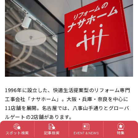
1996年に設立した、快適生活提案型のリフォーム専門
工事会社「ナサホーム」。大阪・兵庫・奈良を中心に
11店舗を展開。名古屋では、八事山手通りとグローバ
ルゲートの2店舗があります。
スポット検索
記事検索
特集
EVENT & NEWS
年間約7,750件のリフォーム施工実績を誇り、これまで