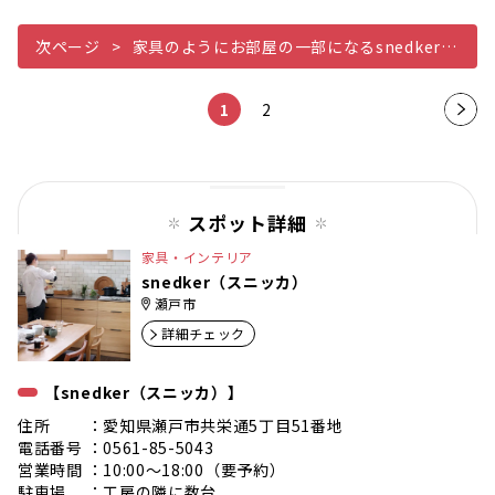
次ページ
家具のようにお部屋の一部になるsnedkerのオーダーメイドキッチン
1
2
次の
ペー
ジ
スポット詳細
家具・インテリア
snedker（スニッカ）
瀬戸市
詳細チェック
【snedker（スニッカ）】
住所 ：愛知県瀬戸市共栄通5丁目51番地
電話番号 ：0561-85-5043
営業時間 ：10:00〜18:00（要予約）
駐車場 ：工房の隣に数台