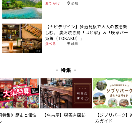
おでかけ
愛知
【ナビデザイン】多治見駅で大人の夜を楽
しむ。 炭火焼き鳥「はと家」＆「喫茶バー
兎角（TOKAKU）」
食べる
岐阜
PR
特集
須特集》歴史と個性
【名古屋】喫茶店探訪
【ジブリパーク】
ち
方ガイド