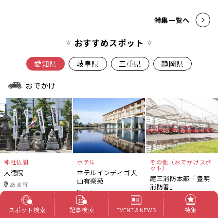
特集一覧へ
おすすめスポット
愛知県
岐阜県
三重県
静岡県
おでかけ
神社仏閣
ホテル
その他（おでかけスポ
ット）
大徳院
ホテルインディゴ犬
尾三消防本部「豊明
山有楽苑
あま市
消防署」
犬山市
豊明市
スポット検索
記事検索
特集
EVENT & NEWS