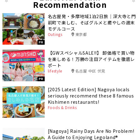
Recommendation
名古屋発・多摩地域1泊2日旅｜深大寺と門
前町で楽しむ、そばグルメと癒やしの週末
モデルコース
Outings
東京都
PR
【GWスペシャルSALE‼︎】 卸価格で買い物
を楽しめる！万勝の注目アイテムを徹底レ
ポート
lifestyle
名古屋 中区 伏見
PR
[2025 Latest Edition] Nagoya locals
seriously recommend these 8 famous
Kishimen restaurants!
Foods & Drinks
[Nagoya] Rainy Days Are No Problem!
A Guide to Enjoying Legoland®️