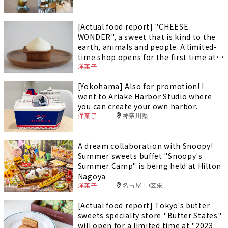
[Actual food report] "CHEESE
WONDER", a sweet that is kind to the
earth, animals and people. A limited-
time shop opens for the first time at
洋菓子
JR Nagoya Takashimaya!
[Yokohama] Also for promotion! I
went to Ariake Harbor Studio where
you can create your own harbor.
洋菓子
神奈川県
A dream collaboration with Snoopy!
Summer sweets buffet "Snoopy's
Summer Camp" is being held at Hilton
Nagoya
洋菓子
名古屋 中区栄
[Actual food report] Tokyo's butter
sweets specialty store "Butter States"
will open for a limited time at "2023