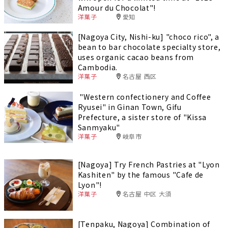
Amour du Chocolat"!
洋菓子
愛知
[Nagoya City, Nishi-ku] "choco rico", a
bean to bar chocolate specialty store,
uses organic cacao beans from
Cambodia.
洋菓子
名古屋 西区
"Western confectionery and Coffee
Ryusei" in Ginan Town, Gifu
Prefecture, a sister store of "Kissa
Sanmyaku"
洋菓子
岐阜市
[Nagoya] Try French Pastries at "Lyon
Kashiten" by the famous "Cafe de
Lyon"!
洋菓子
名古屋 中区 大須
[Tenpaku, Nagoya] Combination of