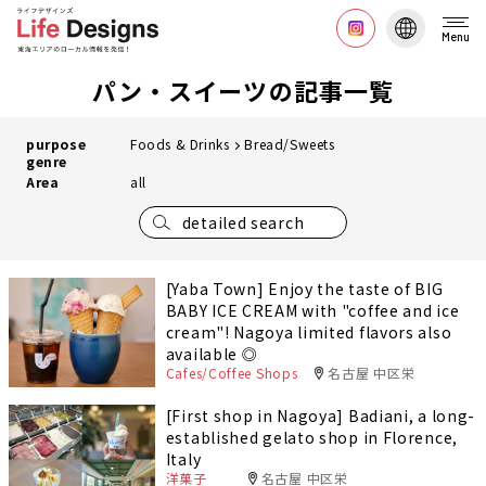
Menu
パン・スイーツの記事一覧
purpose
Foods & Drinks
Bread/Sweets
genre
Area
all
detailed search
[Yaba Town] Enjoy the taste of BIG
BABY ICE CREAM with "coffee and ice
cream"! Nagoya limited flavors also
available ◎
Cafes/Coffee Shops
名古屋 中区栄
[First shop in Nagoya] Badiani, a long-
established gelato shop in Florence,
Italy
洋菓子
名古屋 中区栄