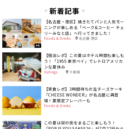
新着記事
【名古屋・港区】焼きたてパンと人気モー
ニングが楽しめる「ベーク&コーヒー チェ
リーみなと店」へ行ってきました！
Foods & Drinks
名古屋 港区
PR
【宿泊レポ】この夏はホテル時間も楽しも
う！「1955 東京ベイ」でレトロアメリカ
ンな夏休み
Outings
千葉県
【実食レポ】3時間待ちの生チーズケーキ
「CHEESE WONDER」が名古屋に再登
場！夏限定フレーバーも
Foods & Drinks
この夏は栄の街をまるごと楽しもう！
「POP IS YOU SAKAE26」が7月22日から