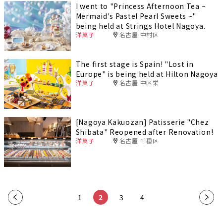
I went to "Princess Afternoon Tea ~
Mermaid's Pastel Pearl Sweets ~"
being held at Strings Hotel Nagoya.
洋菓子
名古屋 中村区
The first stage is Spain! "Lost in
Europe" is being held at Hilton Nagoya
洋菓子
名古屋 中区栄
[Nagoya Kakuozan] Patisserie "Chez
Shibata" Reopened after Renovation!
洋菓子
名古屋 千種区
«
1
2
3
4
»