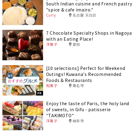
South Indian cuisine and French pastry
"spice & cafe imairo."
Curry
名古屋 天白区
7 Chocolate Specialty Shops in Nagoya
with an Eating Place!
洋菓子
愛知
[10 selections] Perfect for Weekend
Outings! Kuwana's Recommended
Foods & Restaurants
和菓子
桑名市
PR
Enjoy the taste of Paris, the holy land
of sweets, in Gifu - patisserie
"TAKIMOTO"
洋菓子
岐阜市