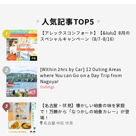
人気記事TOP5
【アレックスコンフォート】【&lulu】8月の
1
スペシャルキャンペーン（8/7-8/16）
PR
[Within 2hrs by Car] 12 Outing Areas
2
where You can Go on a Day Trip from
Nagoya!
Outings
【名古屋・伏見】懐かしい給食の味を家庭
3
で！万勝から「なつかしの給食カレー」が登
場！
名古屋 中区 伏見