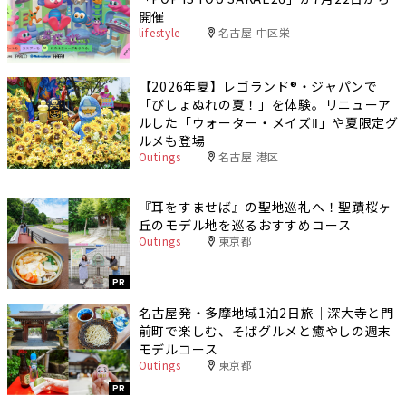
開催
lifestyle
名古屋 中区栄
【2026年夏】レゴランド®・ジャパンで
「びしょぬれの夏！」を体験。リニューア
ルした「ウォーター・メイズⅡ」や夏限定グ
ルメも登場
Outings
名古屋 港区
『耳をすませば』の聖地巡礼へ！聖蹟桜ヶ
丘のモデル地を巡るおすすめコース
Outings
東京都
PR
名古屋発・多摩地域1泊2日旅｜深大寺と門
前町で楽しむ、そばグルメと癒やしの週末
モデルコース
Outings
東京都
PR