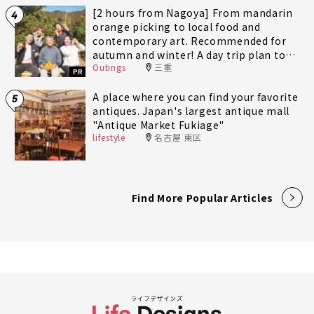
[2 hours from Nagoya] From mandarin
4
orange picking to local food and
contemporary art. Recommended for
autumn and winter! A day trip plan to
Outings
三重
fully enjoy Minami-Ise Town
PR
A place where you can find your favorite
5
antiques. Japan's largest antique mall
"Antique Market Fukiage"
lifestyle
名古屋 東区
Find More Popular Articles