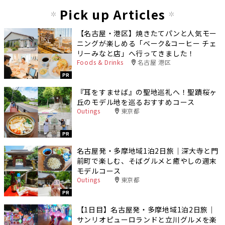
Pick up Articles
【名古屋・港区】焼きたてパンと人気モー
ニングが楽しめる「ベーク&コーヒー チェ
リーみなと店」へ行ってきました！
Foods & Drinks
名古屋 港区
PR
『耳をすませば』の聖地巡礼へ！聖蹟桜ヶ
丘のモデル地を巡るおすすめコース
Outings
東京都
PR
名古屋発・多摩地域1泊2日旅｜深大寺と門
前町で楽しむ、そばグルメと癒やしの週末
モデルコース
Outings
東京都
PR
【1日目】名古屋発・多摩地域1泊2日旅｜
サンリオピューロランドと立川グルメを楽