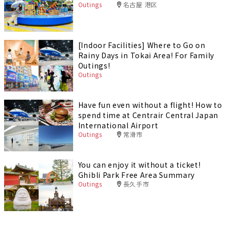
Outings
名古屋 港区
[Indoor Facilities] Where to Go on
Rainy Days in Tokai Area! For Family
Outings!
Outings
Have fun even without a flight! How to
spend time at Centrair Central Japan
International Airport
Outings
常滑市
You can enjoy it without a ticket!
Ghibli Park Free Area Summary
Outings
長久手市