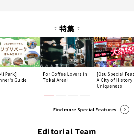
特集
li Park]
For Coffee Lovers in
[Osu Special Fea
nner's Guide
Tokai Area!
A City of History
Uniqueness
Find more Special Features
Editorial Team