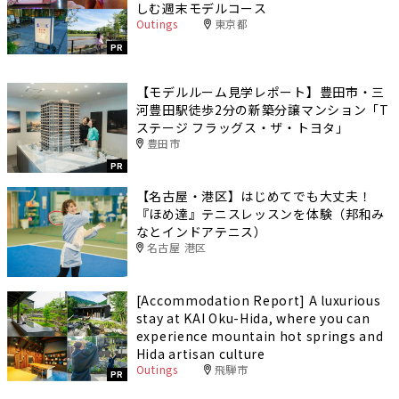
しむ週末モデルコース
Outings
東京都
PR
【モデルルーム見学レポート】豊田市・三
河豊田駅徒歩2分の新築分譲マンション「T
ステージ フラッグス・ザ・トヨタ」
豊田市
PR
【名古屋・港区】はじめてでも大丈夫！
『ほめ達』テニスレッスンを体験（邦和み
なとインドアテニス）
名古屋 港区
[Accommodation Report] A luxurious
stay at KAI Oku-Hida, where you can
experience mountain hot springs and
Hida artisan culture
Outings
飛騨市
PR