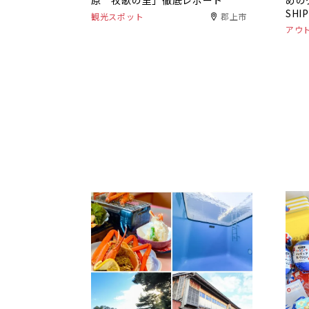
原 牧歌の里」徹底レポート
めの
SH
観光スポット
郡上市
アウ