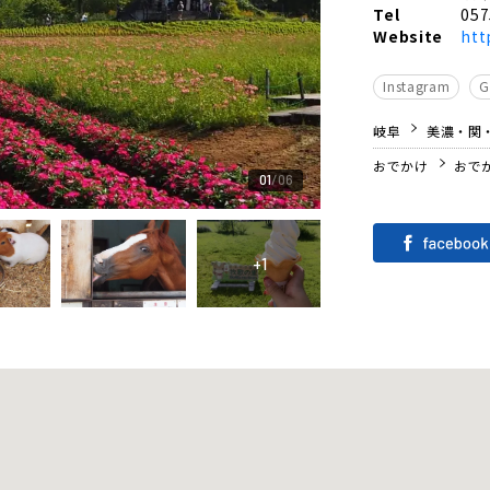
Tel
057
Website
htt
Instagram
岐阜
美濃・関
おでかけ
おで
01
06
+1