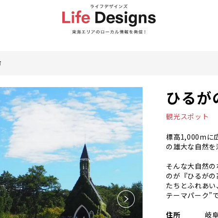
市
ひるが
観光スポット
標高1,000
の雄大な自然を
そんな大自然の
のが『ひるがの
たちとふれあい
テーマパーク”
住所
岐阜