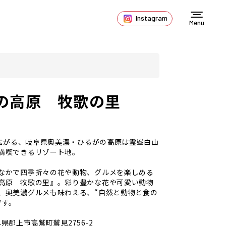
Instagram
Menu
の高原 牧歌の里
mに広がる、岐阜県奥美濃・ひるがの高原は霊峯白山
満喫できるリゾート地。
なかで四季折々の花や動物、グルメを楽しめる
高原 牧歌の里』。彩り豊かな花や可愛い動物
、奥美濃グルメも味わえる、“自然と動物と食の
です。
県郡上市高鷲町鷲見2756-2