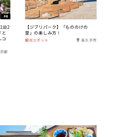
PR
1泊2
【ジブリパーク】「もののけの
ドと
里」の楽しみ方！
ルコ
観光スポット
長久手市
東京都