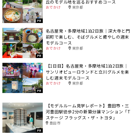
丘のモデル地を巡るおすすめコース
おでかけ
東京都
PR
名古屋発・多摩地域1泊2日旅｜深大寺と門
前町で楽しむ、そばグルメと癒やしの週末
モデルコース
おでかけ
東京都
PR
【1日目】名古屋発・多摩地域1泊2日旅｜
サンリオピューロランドと立川グルメを楽
しむ週末モデルコース
おでかけ
東京都
PR
【モデルルーム見学レポート】豊田市・三
河豊田駅徒歩2分の新築分譲マンション「T
ステージ フラッグス・ザ・トヨタ」
豊田市
PR