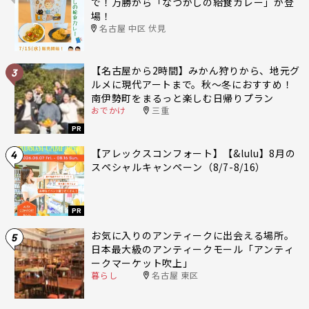
で！万勝から「なつかしの給食カレー」が登
場！
名古屋 中区 伏見
【名古屋から2時間】みかん狩りから、地元グ
3
ルメに現代アートまで。秋〜冬におすすめ！
南伊勢町をまるっと楽しむ日帰りプラン
おでかけ
三重
PR
【アレックスコンフォート】【&lulu】8月の
4
スペシャルキャンペーン（8/7-8/16）
PR
お気に入りのアンティークに出会える場所。
5
日本最大級のアンティークモール「アンティ
ークマーケット吹上」
暮らし
名古屋 東区