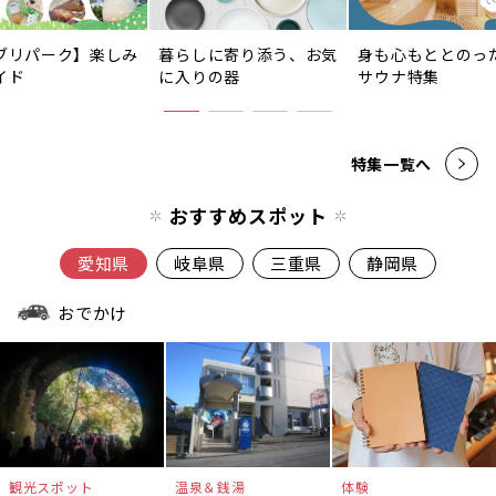
ブリパーク】楽しみ
暮らしに寄り添う、お気
身も心もととのっ
イド
に入りの器
サウナ特集
特集一覧へ
おすすめスポット
愛知県
岐阜県
三重県
静岡県
おでかけ
観光スポット
温泉＆銭湯
体験