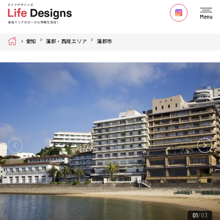
Menu
Home
愛知
蒲郡・西尾エリア
蒲郡市
01
03