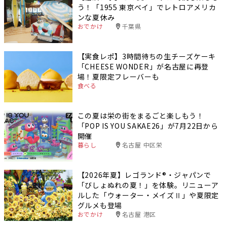
う！「1955 東京ベイ」でレトロアメリカ
ンな夏休み
おでかけ
千葉県
【実食レポ】3時間待ちの生チーズケーキ
「CHEESE WONDER」が名古屋に再登
場！夏限定フレーバーも
食べる
この夏は栄の街をまるごと楽しもう！
「POP IS YOU SAKAE26」が7月22日から
開催
暮らし
名古屋 中区栄
【2026年夏】レゴランド®・ジャパンで
「びしょぬれの夏！」を体験。リニューア
ルした「ウォーター・メイズⅡ」や夏限定
グルメも登場
おでかけ
名古屋 港区