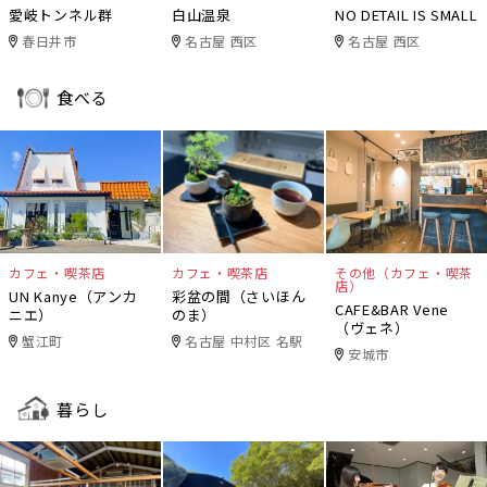
愛岐トンネル群
白山温泉
NO DETAIL IS SMALL
春日井市
名古屋 西区
名古屋 西区
食べる
カフェ・喫茶店
カフェ・喫茶店
その他（カフェ・喫茶
店）
UN Kanye（アンカ
彩盆の間（さいほん
CAFE&BAR Vene
ニエ）
のま）
（ヴェネ）
蟹江町
名古屋 中村区 名駅
安城市
暮らし