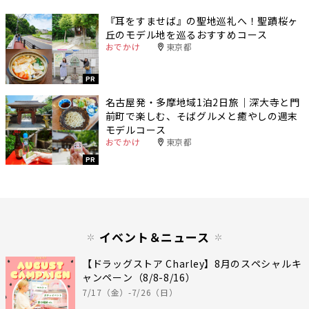
『耳をすませば』の聖地巡礼へ！聖蹟桜ヶ
丘のモデル地を巡るおすすめコース
おでかけ
東京都
PR
名古屋発・多摩地域1泊2日旅｜深大寺と門
前町で楽しむ、そばグルメと癒やしの週末
モデルコース
おでかけ
東京都
PR
イベント＆ニュース
【ドラッグストア Charley】8月のスペシャルキ
ャンペーン（8/8-8/16）
7/17（金）-7/26（日）