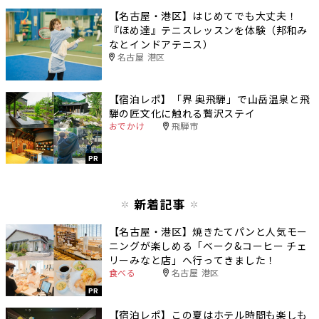
【名古屋・港区】はじめてでも大丈夫！
『ほめ達』テニスレッスンを体験（邦和み
なとインドアテニス）
名古屋 港区
【宿泊レポ】「界 奥飛騨」で山岳温泉と飛
騨の匠文化に触れる贅沢ステイ
おでかけ
飛騨市
PR
新着記事
【名古屋・港区】焼きたてパンと人気モー
ニングが楽しめる「ベーク&コーヒー チェ
リーみなと店」へ行ってきました！
食べる
名古屋 港区
PR
【宿泊レポ】この夏はホテル時間も楽しも