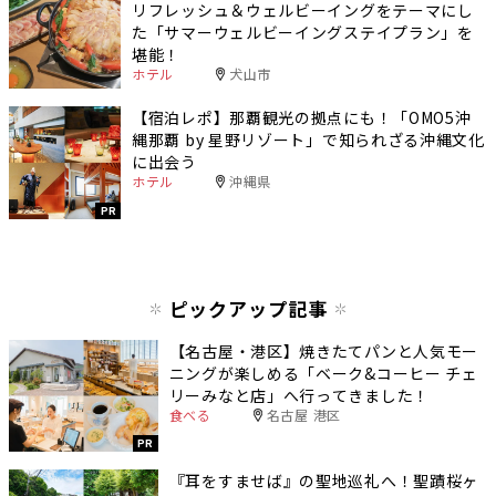
リフレッシュ＆ウェルビーイングをテーマにし
た「サマーウェルビーイングステイプラン」を
堪能！
ホテル
犬山市
【宿泊レポ】那覇観光の拠点にも！「OMO5沖
縄那覇 by 星野リゾート」で知られざる沖縄文化
に出会う
ホテル
沖縄県
PR
ピックアップ記事
【名古屋・港区】焼きたてパンと人気モー
ニングが楽しめる「ベーク&コーヒー チェ
リーみなと店」へ行ってきました！
食べる
名古屋 港区
PR
『耳をすませば』の聖地巡礼へ！聖蹟桜ヶ