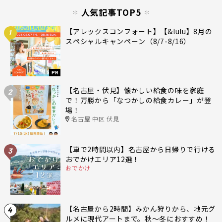
人気記事TOP5
【アレックスコンフォート】【&lulu】8月の
1
スペシャルキャンペーン（8/7-8/16）
PR
【名古屋・伏見】懐かしい給食の味を家庭
2
で！万勝から「なつかしの給食カレー」が登
場！
名古屋 中区 伏見
【車で2時間以内】名古屋から日帰りで行ける
3
おでかけエリア12選！
おでかけ
【名古屋から2時間】みかん狩りから、地元グ
4
ルメに現代アートまで。秋〜冬におすすめ！