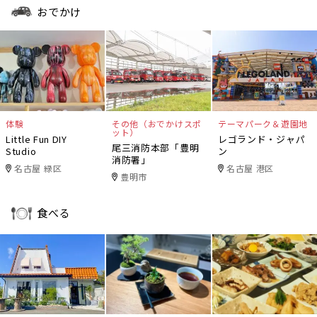
おでかけ
体験
その他（おでかけスポ
テーマパーク＆遊園地
ット）
Little Fun DIY
レゴランド・ジャパ
尾三消防本部「豊明
Studio
ン
消防署」
名古屋 緑区
名古屋 港区
豊明市
食べる