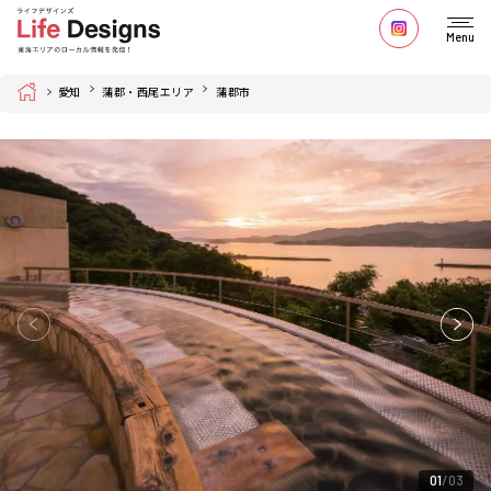
Menu
Home
愛知
蒲郡・西尾エリア
蒲郡市
01
03