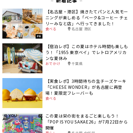
新着記事
【名古屋・港区】焼きたてパンと人気モー
ニングが楽しめる「ベーク&コーヒー チェ
リーみなと店」へ行ってきました！
食べる
名古屋 港区
PR
【宿泊レポ】この夏はホテル時間も楽しも
う！「1955 東京ベイ」でレトロアメリカ
ンな夏休み
おでかけ
千葉県
【実食レポ】3時間待ちの生チーズケーキ
「CHEESE WONDER」が名古屋に再登
場！夏限定フレーバーも
食べる
この夏は栄の街をまるごと楽しもう！
「POP IS YOU SAKAE26」が7月22日から
開催
暮らし
名古屋 中区栄