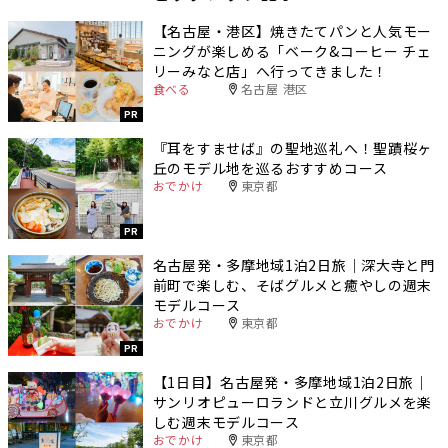
【名古屋・港区】焼きたてパンと人気モー
ニングが楽しめる「ベーク&コーヒー チェ
リーみなと店」へ行ってきました！
食べる
名古屋 港区
PR
『耳をすませば』の聖地巡礼へ！聖蹟桜ヶ
丘のモデル地を巡るおすすめコース
おでかけ
東京都
PR
名古屋発・多摩地域1泊2日旅｜深大寺と門
前町で楽しむ、そばグルメと癒やしの週末
モデルコース
おでかけ
東京都
PR
【1日目】名古屋発・多摩地域1泊2日旅｜
サンリオピューロランドと立川グルメを楽
しむ週末モデルコース
おでかけ
東京都