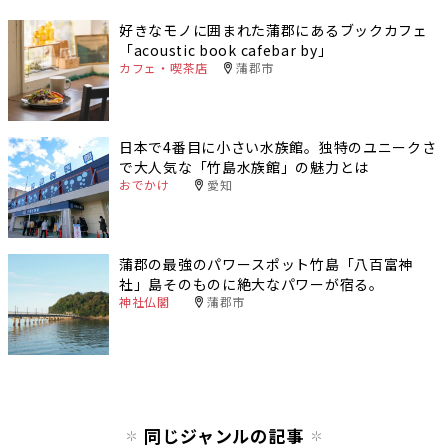
好きなモノに囲まれた蒲郡にあるブックカフェ
「acoustic book cafebar by」
カフェ・喫茶店
蒲郡市
日本で4番目に小さい水族館。独特のユニークさ
で大人気な「竹島水族館」の魅力とは
おでかけ
愛知
蒲郡の最強のパワースポット竹島「八百富神
社」島そのものに絶大なパワーが宿る。
神社仏閣
蒲郡市
同じジャンルの記事