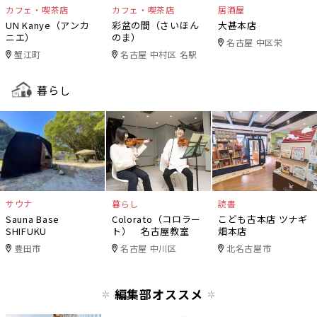
カフェ・喫茶店
カフェ・喫茶店
居酒屋
UN Kanye（アンカ
彩盆の間（さいほん
大甚本店
ニエ）
のま）
名古屋 中区栄
蟹江町
名古屋 中村区 名駅
暮らし
サウナ
暮らし
読書
Sauna Base
Colorato（コロラー
こども古本店 ツナギ
SHIFUKU
ト） 名古屋教室
畑本店
豊田市
名古屋 中川区
北名古屋市
編集部オススメ