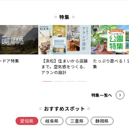
特集
トドア特集
【浜松】住まいから店舗
たっぷり遊べる！
まで。空気感をつくる、
集
アランの設計
特集一覧へ
おすすめスポット
愛知県
岐阜県
三重県
静岡県