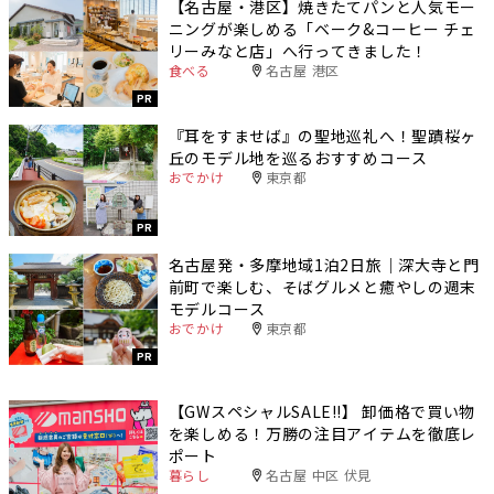
【名古屋・港区】焼きたてパンと人気モー
ニングが楽しめる「ベーク&コーヒー チェ
リーみなと店」へ行ってきました！
食べる
名古屋 港区
PR
『耳をすませば』の聖地巡礼へ！聖蹟桜ヶ
丘のモデル地を巡るおすすめコース
おでかけ
東京都
PR
名古屋発・多摩地域1泊2日旅｜深大寺と門
前町で楽しむ、そばグルメと癒やしの週末
モデルコース
おでかけ
東京都
PR
【GWスペシャルSALE‼︎】 卸価格で買い物
を楽しめる！万勝の注目アイテムを徹底レ
ポート
暮らし
名古屋 中区 伏見