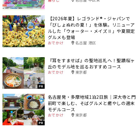
【2026年夏】レゴランド®・ジャパンで
「びしょぬれの夏！」を体験。リニューア
ルした「ウォーター・メイズⅡ」や夏限定
グルメも登場
おでかけ
名古屋 港区
『耳をすませば』の聖地巡礼へ！聖蹟桜ヶ
丘のモデル地を巡るおすすめコース
おでかけ
東京都
PR
名古屋発・多摩地域1泊2日旅｜深大寺と門
前町で楽しむ、そばグルメと癒やしの週末
モデルコース
おでかけ
東京都
PR