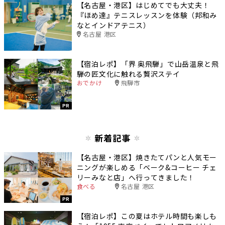
【名古屋・港区】はじめてでも大丈夫！
『ほめ達』テニスレッスンを体験（邦和み
なとインドアテニス）
名古屋 港区
【宿泊レポ】「界 奥飛騨」で山岳温泉と飛
騨の匠文化に触れる贅沢ステイ
おでかけ
飛騨市
PR
新着記事
【名古屋・港区】焼きたてパンと人気モー
ニングが楽しめる「ベーク&コーヒー チェ
リーみなと店」へ行ってきました！
食べる
名古屋 港区
PR
【宿泊レポ】この夏はホテル時間も楽しも