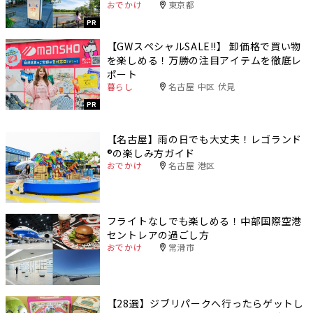
おでかけ
東京都
PR
【GWスペシャルSALE‼︎】 卸価格で買い物
を楽しめる！万勝の注目アイテムを徹底レ
ポート
暮らし
名古屋 中区 伏見
PR
【名古屋】雨の日でも大丈夫！レゴランド
®️の楽しみ方ガイド
おでかけ
名古屋 港区
フライトなしでも楽しめる！中部国際空港
セントレアの過ごし方
おでかけ
常滑市
【28選】ジブリパークへ行ったらゲットし