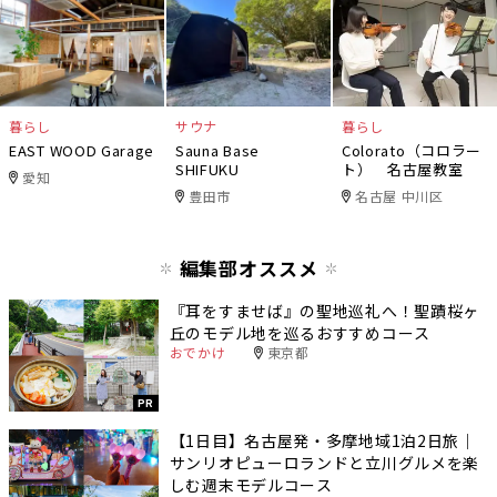
暮らし
サウナ
暮らし
EAST WOOD Garage
Sauna Base
Colorato（コロラー
SHIFUKU
ト） 名古屋教室
愛知
豊田市
名古屋 中川区
編集部オススメ
『耳をすませば』の聖地巡礼へ！聖蹟桜ヶ
丘のモデル地を巡るおすすめコース
おでかけ
東京都
PR
【1日目】名古屋発・多摩地域1泊2日旅｜
サンリオピューロランドと立川グルメを楽
しむ週末モデルコース