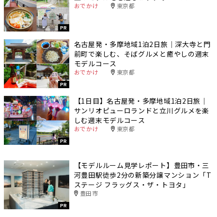
おでかけ
東京都
PR
名古屋発・多摩地域1泊2日旅｜深大寺と門
前町で楽しむ、そばグルメと癒やしの週末
モデルコース
おでかけ
東京都
PR
【1日目】名古屋発・多摩地域1泊2日旅｜
サンリオピューロランドと立川グルメを楽
しむ週末モデルコース
おでかけ
東京都
PR
【モデルルーム見学レポート】豊田市・三
河豊田駅徒歩2分の新築分譲マンション「T
ステージ フラッグス・ザ・トヨタ」
豊田市
PR