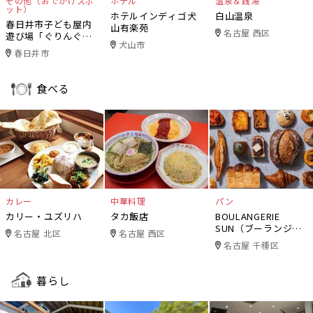
その他（おでかけスポ
ホテル
温泉＆銭湯
ット）
ホテルインディゴ犬
白山温泉
春日井市子ども屋内
山有楽苑
名古屋 西区
遊び場「ぐりんぐり
犬山市
ん」
春日井市
食べる
カレー
中華料理
パン
カリー・ユズリハ
タカ飯店
BOULANGERIE
SUN（ブーランジェ
名古屋 北区
名古屋 西区
リー・サン）
名古屋 千種区
暮らし