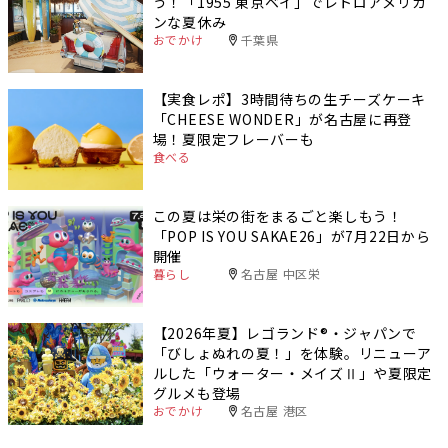
う！「1955 東京ベイ」でレトロアメリカ
ンな夏休み
おでかけ
千葉県
【実食レポ】3時間待ちの生チーズケーキ
「CHEESE WONDER」が名古屋に再登
場！夏限定フレーバーも
食べる
この夏は栄の街をまるごと楽しもう！
「POP IS YOU SAKAE26」が7月22日から
開催
暮らし
名古屋 中区栄
【2026年夏】レゴランド®・ジャパンで
「びしょぬれの夏！」を体験。リニューア
ルした「ウォーター・メイズⅡ」や夏限定
グルメも登場
おでかけ
名古屋 港区