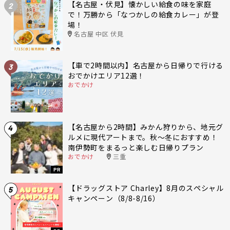
【名古屋・伏見】懐かしい給食の味を家庭
2
で！万勝から「なつかしの給食カレー」が登
場！
名古屋 中区 伏見
【車で2時間以内】名古屋から日帰りで行ける
3
おでかけエリア12選！
おでかけ
【名古屋から2時間】みかん狩りから、地元グ
4
ルメに現代アートまで。秋〜冬におすすめ！
南伊勢町をまるっと楽しむ日帰りプラン
おでかけ
三重
PR
【ドラッグストア Charley】8月のスペシャル
5
キャンペーン（8/8-8/16）