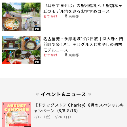
『耳をすませば』の聖地巡礼へ！聖蹟桜ヶ
丘のモデル地を巡るおすすめコース
おでかけ
東京都
PR
名古屋発・多摩地域1泊2日旅｜深大寺と門
前町で楽しむ、そばグルメと癒やしの週末
モデルコース
おでかけ
東京都
PR
イベント＆ニュース
【ドラッグストア Charley】8月のスペシャルキ
ャンペーン（8/8-8/16）
7/17（金）-7/26（日）