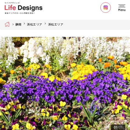
Menu
Home
静岡
浜松エリア
浜松エリア
01
05