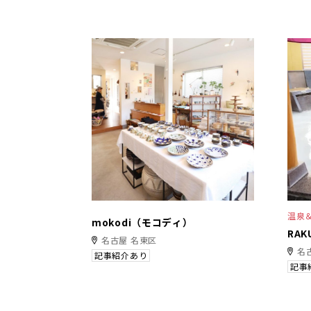
温泉
mokodi（モコディ）
RAK
名古屋 名東区
名
記事紹介あり
記事