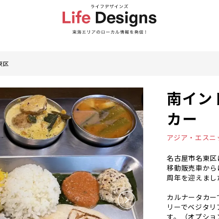
東区
南イン
カー
アジア・エスニ
名古屋市名東区
移動販売車から
周年を迎えまし
カルナータカー
リーでベジタリ
す。（オプショ