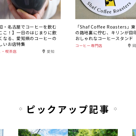
知・名古屋でコーヒーを飲む
「Shaf Coffee Roasters
ここ！】一日のはじまりに飲
の路地裏に佇む、キリンが目
くなる、愛知県のコーヒーの
おしゃれなコーヒースタンド
しいお店特集
コーヒー専門店
ェ・喫茶店
愛知
ピックアップ記事