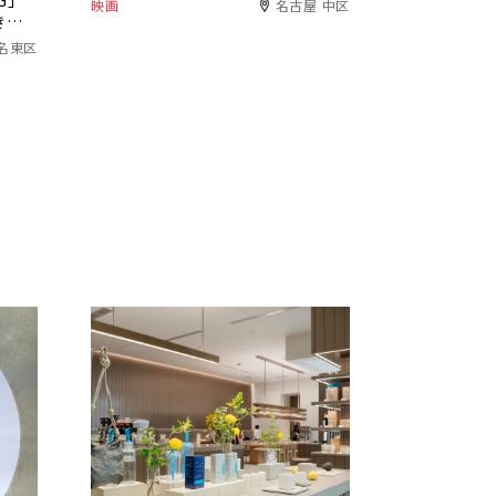
NG」
映画
名古屋 中区
きま
名東区