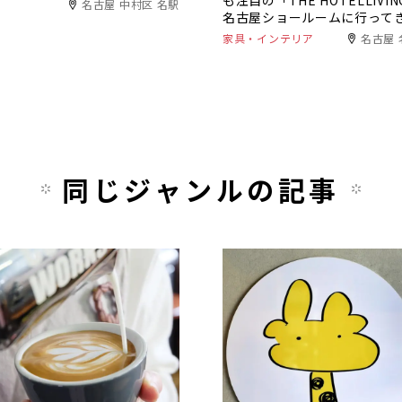
も注目の「THE HOTELLIVI
名古屋 中村区 名駅
名古屋ショールームに行って
した。
家具・インテリア
名古屋 
同じジャンルの記事