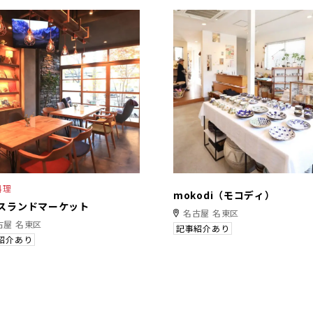
料理
mokodi（モコディ）
スランドマーケット
名古屋 名東区
古屋 名東区
記事紹介あり
紹介あり