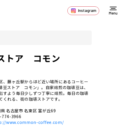
Instagram
Menu
ストア コモン
区、藤ヶ丘駅からほど近い場所にあるコーヒー
琲豆ストア コモン」。自家焙煎の珈琲豆は、
出すよう毎日少しずつ丁寧に焙煎。毎日の珈琲
てくれる、街の珈琲ストアです。
県 名古屋市 名東区 富が丘69
-774-3966
p://www.common-coffee.com/