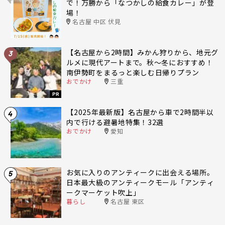
で！万勝から「なつかしの給食カレー」が登
場！
名古屋 中区 伏見
【名古屋から2時間】みかん狩りから、地元グ
3
ルメに現代アートまで。秋〜冬におすすめ！
南伊勢町をまるっと楽しむ日帰りプラン
おでかけ
三重
PR
【2025年最新版】名古屋から車で2時間半以
4
内で行ける避暑地特集！32選
おでかけ
愛知
お気に入りのアンティークに出会える場所。
5
日本最大級のアンティークモール「アンティ
ークマーケット吹上」
暮らし
名古屋 東区