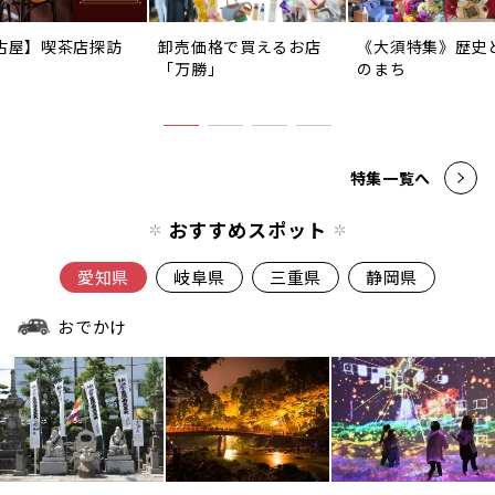
古屋】喫茶店探訪
卸売価格で買えるお店
《大須特集》歴史
「万勝」
のまち
特集一覧へ
おすすめスポット
愛知県
岐阜県
三重県
静岡県
おでかけ