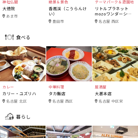
神社仏閣
絶景＆景色
テーマパーク＆遊園地
大徳院
香嵐渓（こうらんけ
リトルプラネット
い）
mozoワンダーシテ
あま市
ィ
豊田市
名古屋 西区
食べる
カレー
中華料理
居酒屋
カリー・ユズリハ
タカ飯店
大甚本店
名古屋 北区
名古屋 西区
名古屋 中区栄
暮らし