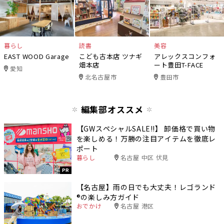
暮らし
読書
美容
EAST WOOD Garage
こども古本店 ツナギ
アレックスコンフォ
畑本店
ート豊田T-FACE
愛知
北名古屋市
豊田市
編集部オススメ
【GWスペシャルSALE‼︎】 卸価格で買い物
を楽しめる！万勝の注目アイテムを徹底レ
ポート
暮らし
名古屋 中区 伏見
PR
【名古屋】雨の日でも大丈夫！レゴランド
®️の楽しみ方ガイド
おでかけ
名古屋 港区