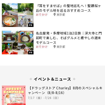
『耳をすませば』の聖地巡礼へ！聖蹟桜ヶ
丘のモデル地を巡るおすすめコース
おでかけ
東京都
PR
名古屋発・多摩地域1泊2日旅｜深大寺と門
前町で楽しむ、そばグルメと癒やしの週末
モデルコース
おでかけ
東京都
PR
イベント＆ニュース
【ドラッグストア Charley】8月のスペシャルキ
ャンペーン（8/8-8/16）
7/17（金）-7/26（日）