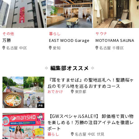
その他
暮らし
サウナ
万勝
EAST WOOD Garage
MOTOYAMA SAUNA
名古屋 中区
愛知
名古屋 千種区
編集部オススメ
『耳をすませば』の聖地巡礼へ！聖蹟桜ヶ
丘のモデル地を巡るおすすめコース
おでかけ
東京都
PR
【GWスペシャルSALE‼︎】 卸価格で買い物
を楽しめる！万勝の注目アイテムを徹底レ
ポート
暮らし
名古屋 中区 伏見