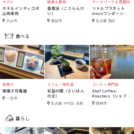
ホテル
絶景＆景色
テーマパーク＆遊園地
ホテルインディゴ犬
香嵐渓（こうらんけ
リトルプラネット
山有楽苑
い）
mozoワンダーシテ
ィ
犬山市
豊田市
名古屋 西区
食べる
和菓子
カフェ・喫茶店
コーヒー専門店
御菓子司亀屋
彩盆の間（さいほん
Shaf Coffee
のま）
Roasters（シャフコ
一宮市
ーヒーロースター
名古屋 中村区 名駅
岡崎市
ズ）
暮らし