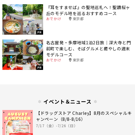
『耳をすませば』の聖地巡礼へ！聖蹟桜ヶ
丘のモデル地を巡るおすすめコース
おでかけ
東京都
PR
名古屋発・多摩地域1泊2日旅｜深大寺と門
前町で楽しむ、そばグルメと癒やしの週末
モデルコース
おでかけ
東京都
PR
イベント＆ニュース
【ドラッグストア Charley】8月のスペシャルキ
ャンペーン（8/8-8/16）
7/17（金）-7/26（日）