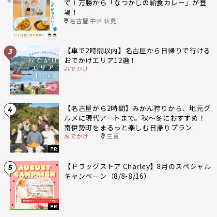
で！万勝から「なつかしの給食カレー」が登
場！
名古屋 中区 伏見
【車で2時間以内】名古屋から日帰りで行ける
3
おでかけエリア12選！
おでかけ
【名古屋から2時間】みかん狩りから、地元グ
4
ルメに現代アートまで。秋〜冬におすすめ！
南伊勢町をまるっと楽しむ日帰りプラン
おでかけ
三重
PR
【ドラッグストア Charley】8月のスペシャル
5
キャンペーン（8/8-8/16）
PR