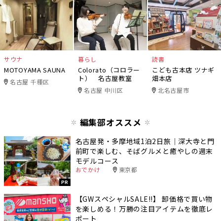
サウナ
暮らし
読書
MOTOYAMA SAUNA
Colorato（コロラー
こども古本店 ツナギ
ト） 名古屋教室
畑本店
名古屋 千種区
名古屋 中川区
北名古屋市
編集部オススメ
名古屋発・多摩地域1泊2日旅｜深大寺と門
前町で楽しむ、そばグルメと癒やしの週末
モデルコース
おでかけ
東京都
PR
【GWスペシャルSALE‼︎】 卸価格で買い物
を楽しめる！万勝の注目アイテムを徹底レ
ポート