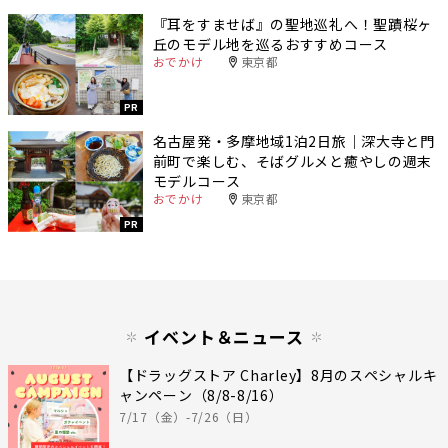
『耳をすませば』の聖地巡礼へ！聖蹟桜ヶ
丘のモデル地を巡るおすすめコース
おでかけ
東京都
PR
名古屋発・多摩地域1泊2日旅｜深大寺と門
前町で楽しむ、そばグルメと癒やしの週末
モデルコース
おでかけ
東京都
PR
イベント＆ニュース
【ドラッグストア Charley】8月のスペシャルキ
ャンペーン（8/8-8/16）
7/17（金）-7/26（日）