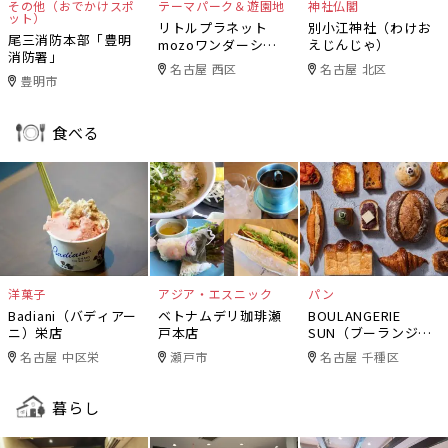
その他（おでかけスポ
テーマパーク＆遊園地
神社仏閣
ット）
リトルプラネット
別小江神社（わけお
尾三消防本部「豊明
mozoワンダーシテ
えじんじゃ）
消防署」
ィ
名古屋 西区
名古屋 北区
豊明市
食べる
洋菓子
アジア・エスニック
パン
Badiani（バディアー
ベトナムデリ珈琲瀬
BOULANGERIE
ニ）栄店
戸本店
SUN（ブーランジェ
リー・サン）
名古屋 中区栄
瀬戸市
名古屋 千種区
暮らし