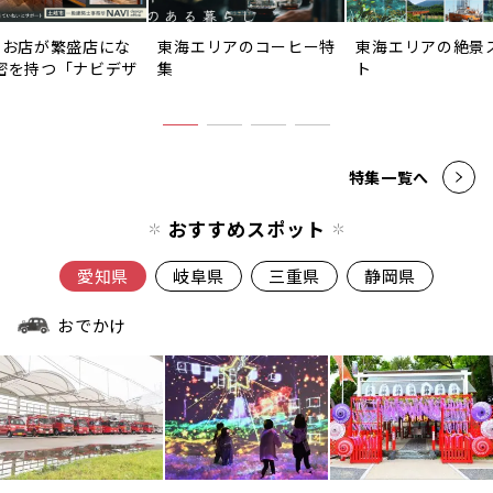
のお店が繁盛店にな
東海エリアのコーヒー特
東海エリアの絶景
密を持つ「ナビデザ
集
ト
」
特集一覧へ
おすすめスポット
愛知県
岐阜県
三重県
静岡県
おでかけ