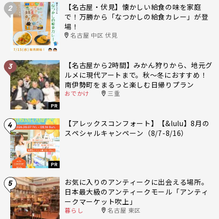
【名古屋・伏見】懐かしい給食の味を家庭
2
で！万勝から「なつかしの給食カレー」が登
場！
名古屋 中区 伏見
【名古屋から2時間】みかん狩りから、地元グ
3
ルメに現代アートまで。秋〜冬におすすめ！
南伊勢町をまるっと楽しむ日帰りプラン
おでかけ
三重
PR
【アレックスコンフォート】【&lulu】8月の
4
スペシャルキャンペーン（8/7-8/16）
PR
お気に入りのアンティークに出会える場所。
5
日本最大級のアンティークモール「アンティ
ークマーケット吹上」
暮らし
名古屋 東区