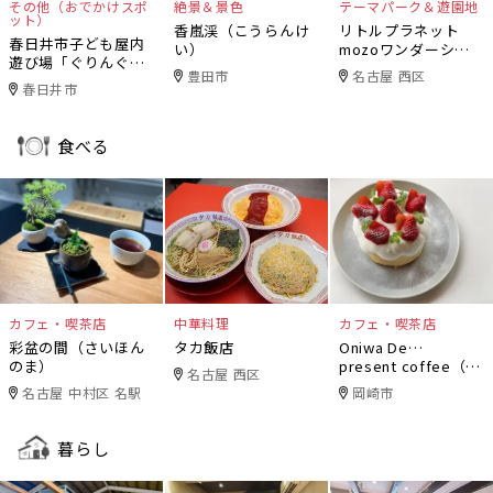
その他（おでかけスポ
絶景＆景色
テーマパーク＆遊園地
ット）
香嵐渓（こうらんけ
リトルプラネット
春日井市子ども屋内
い）
mozoワンダーシテ
遊び場「ぐりんぐり
ィ
豊田市
名古屋 西区
ん」
春日井市
食べる
カフェ・喫茶店
中華料理
カフェ・喫茶店
彩盆の間（さいほん
タカ飯店
Oniwa De…
のま）
present coffee（オ
名古屋 西区
ニワデ）
名古屋 中村区 名駅
岡崎市
暮らし