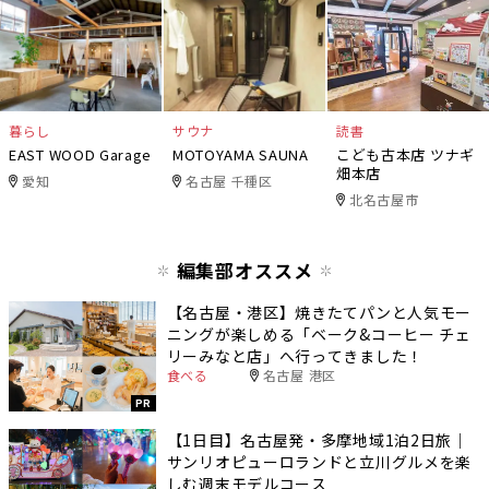
暮らし
サウナ
読書
EAST WOOD Garage
MOTOYAMA SAUNA
こども古本店 ツナギ
畑本店
愛知
名古屋 千種区
北名古屋市
編集部オススメ
【名古屋・港区】焼きたてパンと人気モー
ニングが楽しめる「ベーク&コーヒー チェ
リーみなと店」へ行ってきました！
食べる
名古屋 港区
PR
【1日目】名古屋発・多摩地域1泊2日旅｜
サンリオピューロランドと立川グルメを楽
しむ週末モデルコース