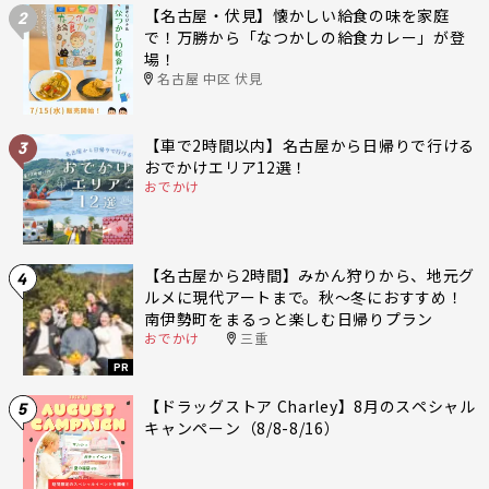
【名古屋・伏見】懐かしい給食の味を家庭
2
で！万勝から「なつかしの給食カレー」が登
場！
名古屋 中区 伏見
【車で2時間以内】名古屋から日帰りで行ける
3
おでかけエリア12選！
おでかけ
【名古屋から2時間】みかん狩りから、地元グ
4
ルメに現代アートまで。秋〜冬におすすめ！
南伊勢町をまるっと楽しむ日帰りプラン
おでかけ
三重
PR
【ドラッグストア Charley】8月のスペシャル
5
キャンペーン（8/8-8/16）