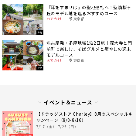
『耳をすませば』の聖地巡礼へ！聖蹟桜ヶ
丘のモデル地を巡るおすすめコース
おでかけ
東京都
PR
名古屋発・多摩地域1泊2日旅｜深大寺と門
前町で楽しむ、そばグルメと癒やしの週末
モデルコース
おでかけ
東京都
PR
イベント＆ニュース
【ドラッグストア Charley】8月のスペシャルキ
ャンペーン（8/8-8/16）
7/17（金）-7/26（日）