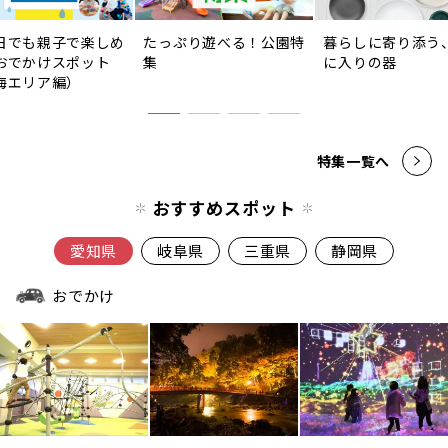
日でも親子で楽しめ
たっぷり遊べる！公園特
暮らしに寄り添う
おでかけスポット
集
に入りの器
海エリア編）
特集一覧へ
おすすめスポット
愛知県
岐阜県
三重県
静岡県
おでかけ