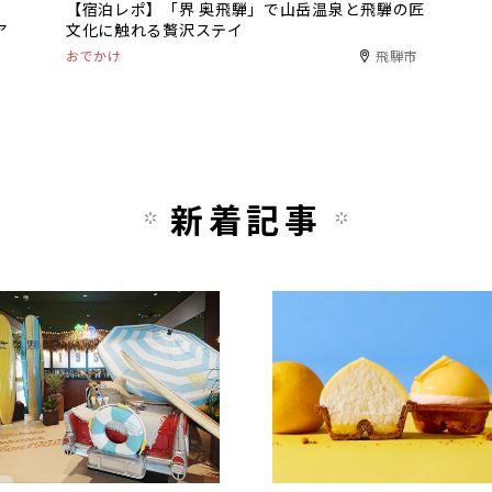
【宿泊レポ】「界 奥飛騨」で山岳温泉と飛騨の匠
ア
文化に触れる贅沢ステイ
おでかけ
飛騨市
新着記事