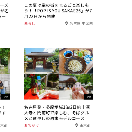
チーズ
この夏は栄の街をまるごと楽しも
」が名
う！「POP IS YOU SAKAE26」が7
バー
月22日から開催
暮らし
名古屋 中区栄
PR
PR
へ！
名古屋発・多摩地域1泊2日旅｜深
おす
大寺と門前町で楽しむ、そばグル
メと癒やしの週末モデルコース
東京都
おでかけ
東京都