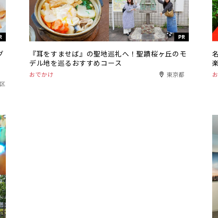
R
PR
グ
『耳をすませば』の聖地巡礼へ！聖蹟桜ヶ丘のモ
デル地を巡るおすすめコース
おでかけ
東京都
港区