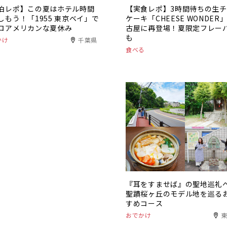
泊レポ】この夏はホテル時間
【実食レポ】3時間待ちの生
しもう！「1955 東京ベイ」で
ケーキ「CHEESE WONDER
ロアメリカンな夏休み
古屋に再登場！夏限定フレー
も
かけ
千葉県
食べる
『耳をすませば』の聖地巡礼
聖蹟桜ヶ丘のモデル地を巡る
すめコース
おでかけ