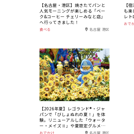
【名古屋・港区】焼きたてパンと
【宿
人気モーニングが楽しめる「ベー
も楽
ク&コーヒー チェリーみなと店」
レト
へ行ってきました！
おで
食べる
名古屋 港区
【2026年夏】レゴランド®・ジャ
パンで「びしょぬれの夏！」を体
験。リニューアルした「ウォータ
ー・メイズⅡ」や夏限定グルメも
登場
おでかけ
名古屋 港区