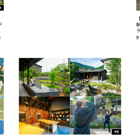
R
リ
デ
都
PR