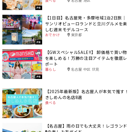
食べる
名古屋 港区
PR
【1日目】名古屋発・多摩地域1泊2日旅｜
サンリオピューロランドと立川グルメを楽
しむ週末モデルコース
おでかけ
東京都
PR
【GWスペシャルSALE‼︎】 卸価格で買い物
を楽しめる！万勝の注目アイテムを徹底レ
ポート
暮らし
名古屋 中区 伏見
PR
【2025年最新版】名古屋人が本気で推す！
きしめんの名店8選
食べる
【名古屋】雨の日でも大丈夫！レゴランド
®️の楽しみ方ガイド