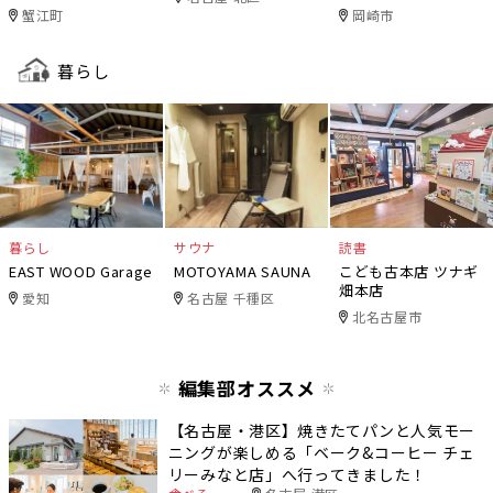
ニワデ）
蟹江町
岡崎市
暮らし
暮らし
サウナ
読書
EAST WOOD Garage
MOTOYAMA SAUNA
こども古本店 ツナギ
畑本店
愛知
名古屋 千種区
北名古屋市
編集部オススメ
【名古屋・港区】焼きたてパンと人気モー
ニングが楽しめる「ベーク&コーヒー チェ
リーみなと店」へ行ってきました！