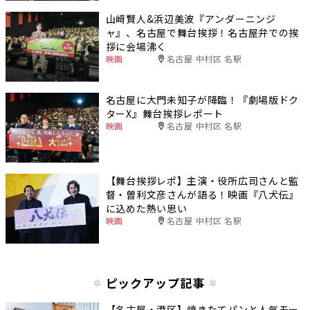
山﨑賢人&浜辺美波『アンダーニンジ
ャ』、名古屋で舞台挨拶！名古屋弁での挨
拶に会場沸く
映画
名古屋 中村区 名駅
名古屋に大門未知子が降臨！『劇場版ドク
ターX』舞台挨拶レポート
映画
名古屋 中村区 名駅
【舞台挨拶レポ】主演・役所広司さんと監
督・曽利文彦さんが語る！映画『八犬伝』
に込めた熱い思い
映画
名古屋 中村区 名駅
ピックアップ記事
【名古屋・港区】焼きたてパンと人気モー