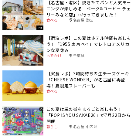
【名古屋・港区】焼きたてパンと人気モー
ニングが楽しめる「ベーク&コーヒー チェ
リーみなと店」へ行ってきました！
食べる
名古屋 港区
PR
【宿泊レポ】この夏はホテル時間も楽しも
う！「1955 東京ベイ」でレトロアメリカ
ンな夏休み
おでかけ
千葉県
【実食レポ】3時間待ちの生チーズケーキ
「CHEESE WONDER」が名古屋に再登
場！夏限定フレーバーも
食べる
この夏は栄の街をまるごと楽しもう！
「POP IS YOU SAKAE26」が7月22日から
開催
暮らし
名古屋 中区栄