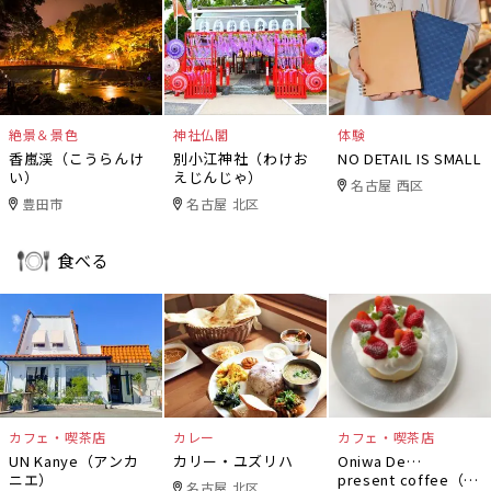
絶景＆景色
神社仏閣
体験
香嵐渓（こうらんけ
別小江神社（わけお
NO DETAIL IS SMALL
い）
えじんじゃ）
名古屋 西区
豊田市
名古屋 北区
食べる
カフェ・喫茶店
カレー
カフェ・喫茶店
UN Kanye（アンカ
カリー・ユズリハ
Oniwa De…
ニエ）
present coffee（オ
名古屋 北区