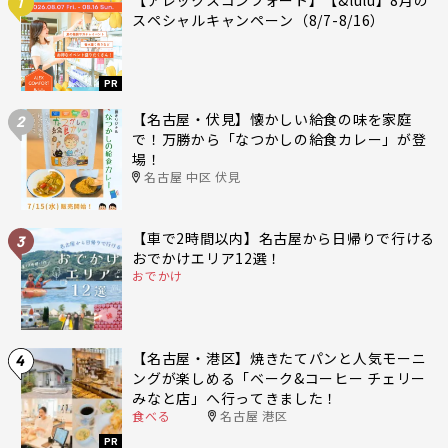
1
スペシャルキャンペーン（8/7-8/16）
PR
【名古屋・伏見】懐かしい給食の味を家庭
2
で！万勝から「なつかしの給食カレー」が登
場！
名古屋 中区 伏見
【車で2時間以内】名古屋から日帰りで行ける
3
おでかけエリア12選！
おでかけ
【名古屋・港区】焼きたてパンと人気モーニ
4
ングが楽しめる「ベーク&コーヒー チェリー
みなと店」へ行ってきました！
食べる
名古屋 港区
PR