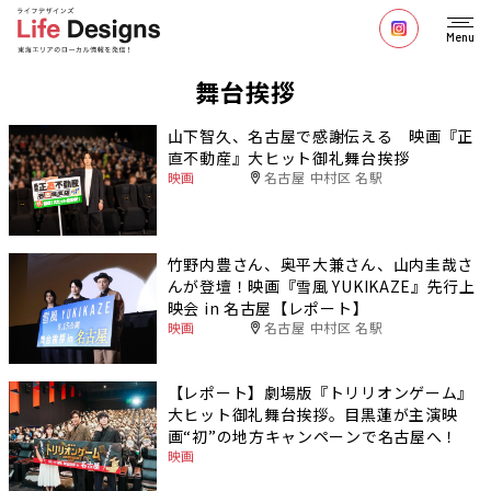
Menu
舞台挨拶
山下智久、名古屋で感謝伝える 映画『正
直不動産』大ヒット御礼舞台挨拶
映画
名古屋 中村区 名駅
竹野内豊さん、奥平大兼さん、山内圭哉さ
んが登壇！映画『雪風 YUKIKAZE』先行上
映会 in 名古屋【レポート】
映画
名古屋 中村区 名駅
【レポート】劇場版『トリリオンゲーム』
大ヒット御礼舞台挨拶。目黒蓮が主演映
画“初”の地方キャンペーンで名古屋へ！
映画