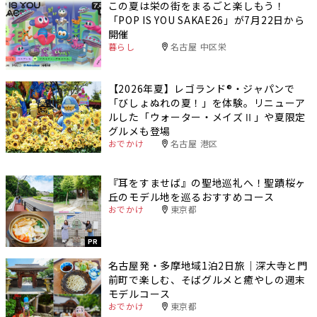
この夏は栄の街をまるごと楽しもう！
「POP IS YOU SAKAE26」が7月22日から
開催
暮らし
名古屋 中区栄
【2026年夏】レゴランド®・ジャパンで
「びしょぬれの夏！」を体験。リニューア
ルした「ウォーター・メイズⅡ」や夏限定
グルメも登場
おでかけ
名古屋 港区
『耳をすませば』の聖地巡礼へ！聖蹟桜ヶ
丘のモデル地を巡るおすすめコース
おでかけ
東京都
PR
名古屋発・多摩地域1泊2日旅｜深大寺と門
前町で楽しむ、そばグルメと癒やしの週末
モデルコース
おでかけ
東京都