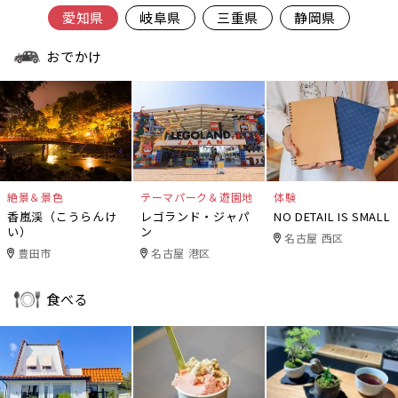
愛知県
岐阜県
三重県
静岡県
おでかけ
絶景＆景色
テーマパーク＆遊園地
体験
香嵐渓（こうらんけ
レゴランド・ジャパ
NO DETAIL IS SMALL
い）
ン
名古屋 西区
豊田市
名古屋 港区
食べる