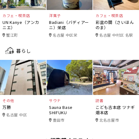
カフェ・喫茶店
洋菓子
カフェ・喫茶店
UN Kanye（アンカ
Badiani（バディアー
彩盆の間（さいほん
ニエ）
ニ）栄店
のま）
蟹江町
名古屋 中区栄
名古屋 中村区 名駅
暮らし
その他
サウナ
読書
万勝
Sauna Base
こども古本店 ツナギ
SHIFUKU
畑本店
名古屋 中区
豊田市
北名古屋市