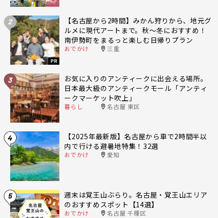
【名古屋から2時間】みかん狩りから、地元グ
2
ルメに現代アートまで。秋〜冬におすすめ！
南伊勢町をまるっと楽しむ日帰りプラン
おでかけ
三重
PR
お気に入りのアンティークに出会える場所。
3
日本最大級のアンティークモール「アンティ
ークマーケット吹上」
暮らし
名古屋 東区
【2025年最新版】名古屋から車で2時間半以
4
内で行ける避暑地特集！32選
おでかけ
愛知
週末は覚王山ぶらり。名古屋・覚王山エリア
5
のおすすめスポット【14選】
おでかけ
名古屋 千種区