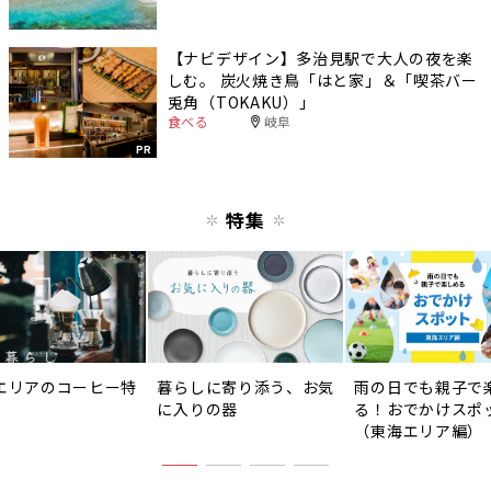
【ナビデザイン】多治見駅で大人の夜を楽
しむ。 炭火焼き鳥「はと家」＆「喫茶バー
兎角（TOKAKU）」
食べる
岐阜
PR
特集
エリアのコーヒー特
暮らしに寄り添う、お気
雨の日でも親子で
に入りの器
る！おでかけスポ
（東海エリア編）