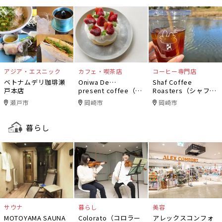
アジア・エスニック
カフェ・喫茶店
コーヒー専門店
ベトナムデリ珈琲瀬
Oniwa De…
Shaf Coffee
戸本店
present coffee（オ
Roasters（シャフコ
ニワデ）
ーヒーロースター
瀬戸市
岡崎市
岡崎市
ズ）
暮らし
サウナ
暮らし
美容
MOTOYAMA SAUNA
Colorato（コロラー
アレックスコンフォ