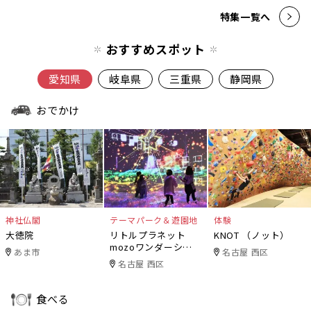
特集一覧へ
おすすめスポット
愛知県
岐阜県
三重県
静岡県
おでかけ
神社仏閣
テーマパーク＆遊園地
体験
大徳院
リトルプラネット
KNOT （ノット）
mozoワンダーシテ
あま市
名古屋 西区
ィ
名古屋 西区
食べる