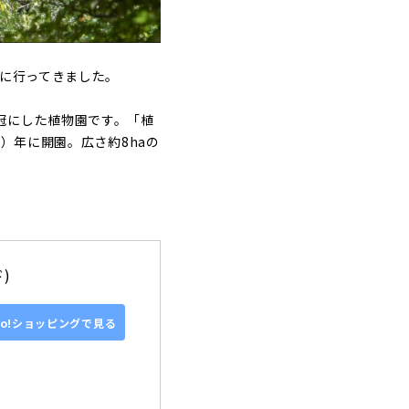
」に行ってきました。
冠にした植物園です。「植
）年に開園。広さ約8haの
)
oo!ショッピングで見る