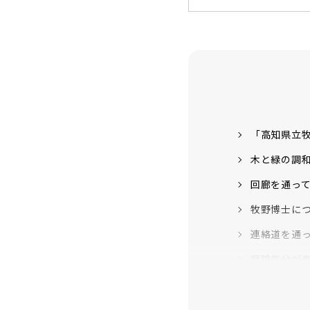
「高知県立
木と緑の調和
回廊を通っ
牧野博士につ
連絡道を通
冒険気分が
「レストラン 
高知の山々や