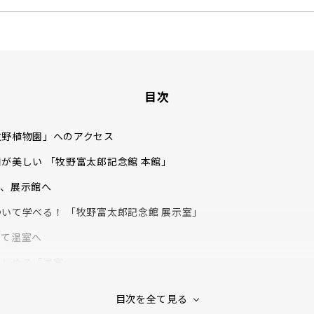
目次
牧野植物園」へのアクセス
が美しい 「牧野富太郎記念館 本館」
て、展示館へ
いて学べる！ 「牧野富太郎記念館 展示室」
って温室へ
楽しめる「温室」
C.L.GARDEN」でランチタイム
市街地が一望できる 「こんこん山広場」