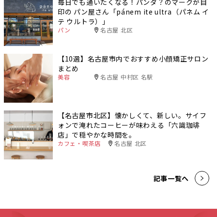
毎日でも通いたくなる！パンダ？のマークが目
印の パン屋さん「pánem ite ultra（パネム イ
テ ウルトラ）」
パン
名古屋 北区
【10選】名古屋市内でおすすめ小顔矯正サロン
まとめ
美容
名古屋 中村区 名駅
【名古屋市北区】懐かしくて、新しい。サイフ
ォンで淹れたコーヒーが味わえる「六識珈琲
店」で穏やかな時間を。
カフェ・喫茶店
名古屋 北区
記事一覧へ