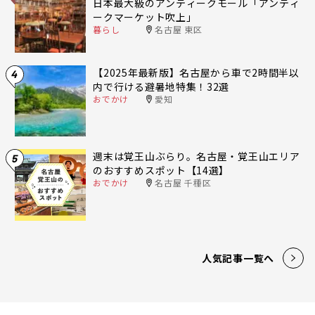
日本最大級のアンティークモール「アンティ
ークマーケット吹上」
暮らし
名古屋 東区
【2025年最新版】名古屋から車で2時間半以
4
内で行ける避暑地特集！32選
おでかけ
愛知
週末は覚王山ぶらり。名古屋・覚王山エリア
5
のおすすめスポット【14選】
おでかけ
名古屋 千種区
人気記事一覧へ