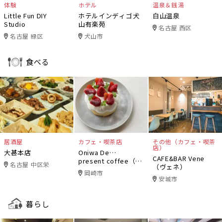
体験
ホテル
温泉＆銭湯
Little Fun DIY
ホテルインディゴ犬
白山温泉
Studio
山有楽苑
名古屋 西区
名古屋 緑区
犬山市
食べる
居酒屋
カフェ・喫茶店
その他（カフェ・喫茶
店）
大甚本店
Oniwa De…
CAFE&BAR Vene
present coffee（オ
名古屋 中区栄
（ヴェネ）
ニワデ）
岡崎市
安城市
暮らし