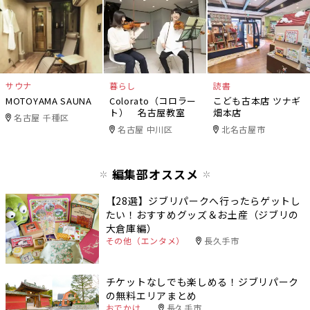
サウナ
暮らし
読書
MOTOYAMA SAUNA
Colorato（コロラー
こども古本店 ツナギ
ト） 名古屋教室
畑本店
名古屋 千種区
名古屋 中川区
北名古屋市
編集部オススメ
【28選】ジブリパークへ行ったらゲットし
たい！おすすめグッズ＆お土産（ジブリの
大倉庫編）
その他（エンタメ）
長久手市
チケットなしでも楽しめる！ジブリパーク
の無料エリアまとめ
おでかけ
長久手市