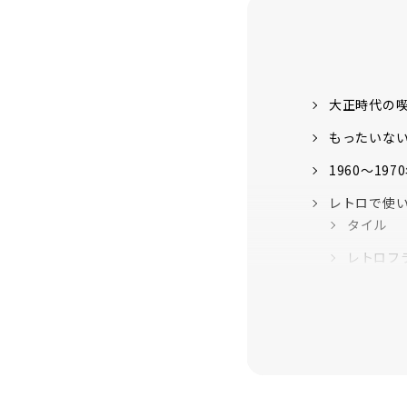
大正時代の
もったいな
1960〜1
レトロで使い
タイル
レトロフ
白磁
マグカッ
ガラスコ
「三角屋」