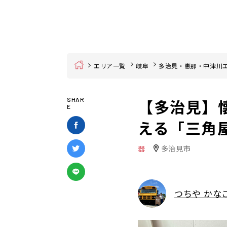
Home
エリア一覧
岐阜
多治見・恵那・中津川
【多治見】
SHAR
E
える「三角
器
多治見市
つちや かな