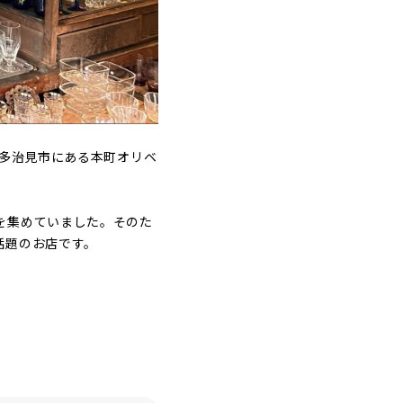
な多治見市にある本町オリベ
。
を集めていました。そのた
話題のお店です。
。