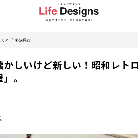
エリア
多治見市
懐かしいけど新しい！昭和レト
屋」。
こ