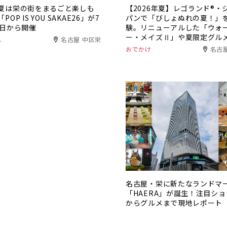
夏は栄の街をまるごと楽しも
【2026年夏】レゴランド®・
POP IS YOU SAKAE26」が7
パンで「びしょぬれの夏！」
2日から開催
験。リニューアルした「ウォ
ー・メイズⅡ」や夏限定グル
し
名古屋 中区栄
登場
おでかけ
名古
名古屋・栄に新たなランドマ
「HAERA」が誕生！注目シ
からグルメまで現地レポート