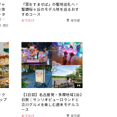
ジャ
『耳をすませば』の聖地巡礼へ！
を体
聖蹟桜ヶ丘のモデル地を巡るおす
ータ
すめコース
メも
おでかけ
東京都
屋 港区
PR
ーク
【1日目】名古屋発・多摩地域1泊2
ョップ
日旅｜サンリオピューロランドと
立川グルメを楽しむ週末モデルコ
ース
おでかけ
東京都