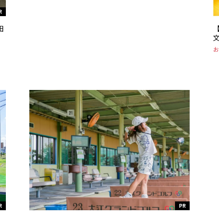
R
田
フ
R
PR