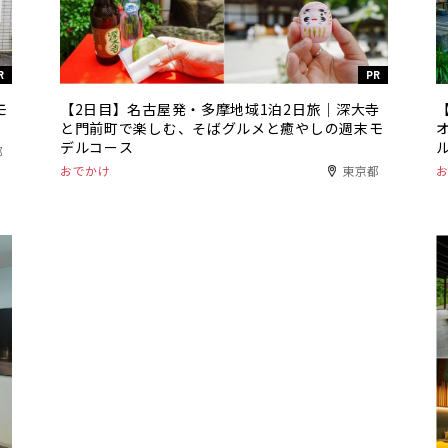
R
PR
モ
【2日目】名古屋発・多摩地域1泊2日旅｜深大寺
と門前町で楽しむ、そばグルメと癒やしの週末モ
デルコース
都
おでかけ
東京都