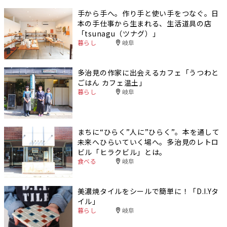
手から手へ。作り手と使い手をつなぐ。日
本の手仕事から生まれる、生活道具の店
「tsunagu（ツナグ）」
暮らし
岐阜
多治見の作家に出会えるカフェ「うつわと
ごはん カフェ温土」
暮らし
岐阜
まちに“ひらく”人に”ひらく”。本を通して
未来へひらいていく場へ。多治見のレトロ
ビル「ヒラクビル」とは。
食べる
岐阜
美濃焼タイルをシールで簡単に！「D.I.Yタ
イル」
暮らし
岐阜