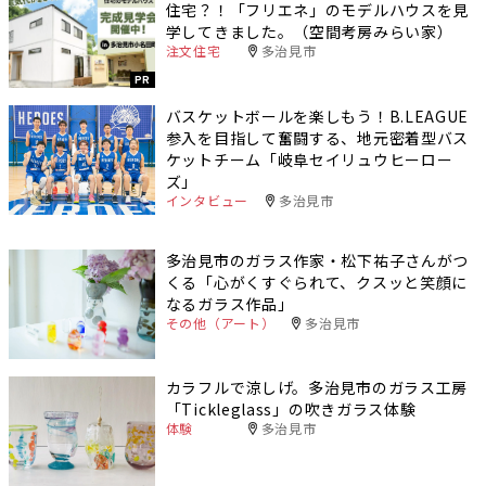
住宅？！「フリエネ」のモデルハウスを見
学してきました。（空間考房みらい家）
注文住宅
多治見市
PR
バスケットボールを楽しもう！B.LEAGUE
参入を目指して奮闘する、地元密着型バス
ケットチーム「岐阜セイリュウヒーロー
ズ」
インタビュー
多治見市
多治見市のガラス作家・松下祐子さんがつ
くる「心がくすぐられて、クスッと笑顔に
なるガラス作品」
その他（アート）
多治見市
カラフルで涼しげ。多治見市のガラス工房
「Tickleglass」の吹きガラス体験
体験
多治見市