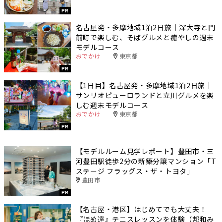
PR
名古屋発・多摩地域1泊2日旅｜深大寺と門
前町で楽しむ、そばグルメと癒やしの週末
モデルコース
おでかけ
東京都
PR
【1日目】名古屋発・多摩地域1泊2日旅｜
サンリオピューロランドと立川グルメを楽
しむ週末モデルコース
おでかけ
東京都
PR
【モデルルーム見学レポート】豊田市・三
河豊田駅徒歩2分の新築分譲マンション「T
ステージ フラッグス・ザ・トヨタ」
豊田市
PR
【名古屋・港区】はじめてでも大丈夫！
『ほめ達』テニスレッスンを体験（邦和み