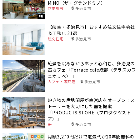
MINO（ザ・グランドミノ）」
商業施設
多治見市
PR
【岐阜・多治見市】おすすめ注文住宅会社
＆工務店 21選
注文住宅
多治見市
絶景を眺めながらホッと心和む、多治見の
器カフェ「Terrace cafe織部（テラスカフ
ェオリベ） 」
カフェ・喫茶店
多治見市
焼き物の産地問屋が直営店をオープン！ス
トーリーを大切にした器を提案
「PRODUCTS STORE（プロダクツスト
ア）」
器
多治見市
月額3,270円だけで電気代が20年間無料の