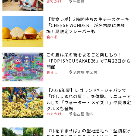
おでかけ
千葉県
【実食レポ】3時間待ちの生チーズケーキ
「CHEESE WONDER」が名古屋に再登
場！夏限定フレーバーも
食べる
この夏は栄の街をまるごと楽しもう！
「POP IS YOU SAKAE26」が7月22日から
開催
暮らし
名古屋 中区栄
【2026年夏】レゴランド®・ジャパンで
「びしょぬれの夏！」を体験。リニューア
ルした「ウォーター・メイズⅡ」や夏限定
グルメも登場
おでかけ
名古屋 港区
『耳をすませば』の聖地巡礼へ！聖蹟桜ヶ