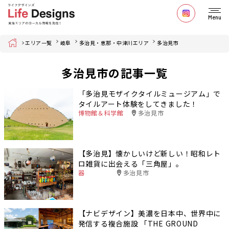
Menu
Home
エリア一覧
岐阜
多治見・恵那・中津川エリア
多治見市
多治見市の記事一覧
「多治見モザイクタイルミュージアム」で
タイルアート体験をしてきました！
博物館＆科学館
多治見市
【多治見】懐かしいけど新しい！昭和レト
ロ雑貨に出会える「三角屋」。
器
多治見市
【ナビデザイン】美濃を日本中、世界中に
発信する複合施設 「THE GROUND