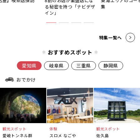
古屋】喫茶店探訪
8割のお店が繁盛店にな
東海エリアのコー
る秘密を持つ「ナビデザ
集
イン」
特集一覧へ
おすすめスポット
愛知県
岐阜県
三重県
静岡県
おでかけ
観光スポット
体験
観光スポット
愛岐トンネル群
スロメ なごや
佐久島