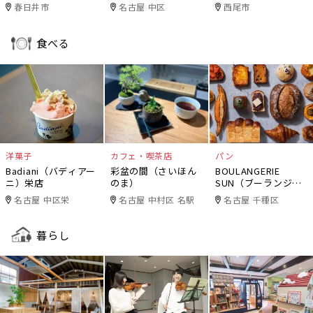
春日井市
名古屋 中区
西尾市
食べる
洋菓子
カフェ・喫茶店
パン
Badiani（バディアー
彩盆の間（さいほん
BOULANGERIE
ニ）栄店
のま）
SUN（ブーランジェ
リー・サン）
名古屋 中区栄
名古屋 中村区 名駅
名古屋 千種区
暮らし