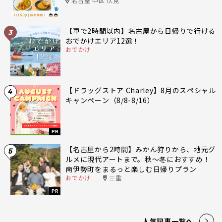
名古屋 中区 伏見
【車で2時間以内】名古屋から日帰りで行ける
3
おでかけエリア12選！
おでかけ
【ドラッグストア Charley】8月のスペシャル
4
キャンペーン（8/8-8/16）
PR
【名古屋から2時間】みかん狩りから、地元グ
5
ルメに現代アートまで。秋〜冬におすすめ！
南伊勢町をまるっと楽しむ日帰りプラン
おでかけ
三重
PR
人気記事一覧へ