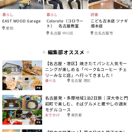
暮らし
暮らし
読書
EAST WOOD Garage
Colorato（コロラー
こども古本店 ツナギ
ト） 名古屋教室
畑本店
愛知
名古屋 中川区
北名古屋市
編集部オススメ
【名古屋・港区】焼きたてパンと人気モー
ニングが楽しめる「ベーク&コーヒー チェ
リーみなと店」へ行ってきました！
食べる
名古屋 港区
PR
名古屋発・多摩地域1泊2日旅｜深大寺と門
前町で楽しむ、そばグルメと癒やしの週末
モデルコース
おでかけ
東京都
PR