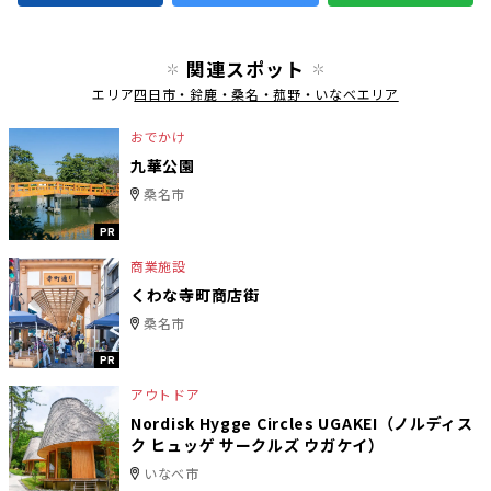
関連スポット
エリア
四日市・鈴鹿・桑名・菰野・いなべエリア
おでかけ
九華公園
桑名市
PR
商業施設
くわな寺町商店街
桑名市
PR
アウトドア
Nordisk Hygge Circles UGAKEI（ノルディス
ク ヒュッゲ サークルズ ウガケイ）
いなべ市