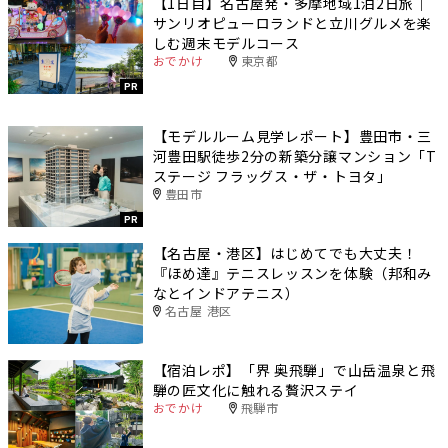
【1日目】名古屋発・多摩地域1泊2日旅｜
サンリオピューロランドと立川グルメを楽
しむ週末モデルコース
おでかけ
東京都
PR
【モデルルーム見学レポート】豊田市・三
河豊田駅徒歩2分の新築分譲マンション「T
ステージ フラッグス・ザ・トヨタ」
豊田市
PR
【名古屋・港区】はじめてでも大丈夫！
『ほめ達』テニスレッスンを体験（邦和み
なとインドアテニス）
名古屋 港区
【宿泊レポ】「界 奥飛騨」で山岳温泉と飛
騨の匠文化に触れる贅沢ステイ
おでかけ
飛騨市