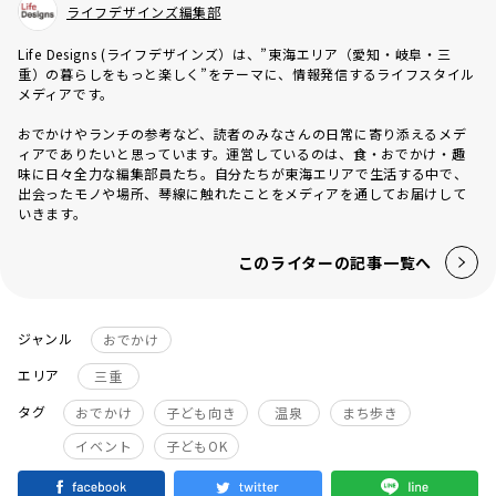
ライフデザインズ編集部
Life Designs (ライフデザインズ）は、”東海エリア（愛知・岐阜・三
重）の暮らしをもっと楽しく”をテーマに、情報発信するライフスタイル
メディアです。
おでかけやランチの参考など、読者のみなさんの日常に寄り添えるメデ
ィアでありたいと思っています。運営しているのは、食・おでかけ・趣
味に日々全力な編集部員たち。自分たちが東海エリアで生活する中で、
出会ったモノや場所、琴線に触れたことをメディアを通してお届けして
いきます。
このライターの記事一覧へ
ジャンル
おでかけ
エリア
三重
タグ
おでかけ
子ども向き
温泉
まち歩き
イベント
子どもOK