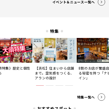
イベント＆ニュース一覧へ
特集
須特集》歴史と個性
【浜松】住まいから店舗
8割のお店が繁盛
ち
まで。空気感をつくる、
る秘密を持つ「ナ
アランの設計
イン」
特集一覧へ
おすすめスポット