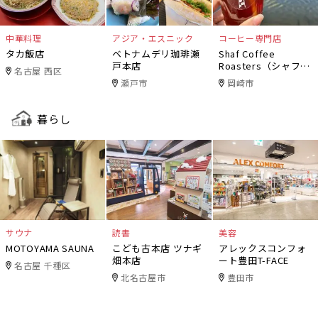
中華料理
アジア・エスニック
コーヒー専門店
タカ飯店
ベトナムデリ珈琲瀬
Shaf Coffee
戸本店
Roasters（シャフコ
名古屋 西区
ーヒーロースター
瀬戸市
岡崎市
ズ）
暮らし
サウナ
読書
美容
MOTOYAMA SAUNA
こども古本店 ツナギ
アレックスコンフォ
畑本店
ート豊田T-FACE
名古屋 千種区
北名古屋市
豊田市