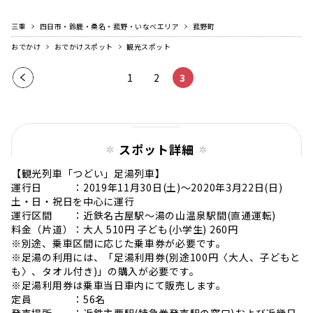
三重
四日市・鈴鹿・桑名・菰野・いなべエリア
菰野町
おでかけ
おでかけスポット
観光スポット
前の
1
2
3
ペー
ジ
スポット詳細
【観光列車「つどい」足湯列車】
運行日 ：2019年11月30日(土)〜2020年3月22日(日)
土・日・祝日を中心に運行
運行区間 ：近鉄名古屋駅〜湯の山温泉駅間(直通運転)
料金（片道）：大人 510円 子ども(小学生) 260円
※別途、乗車区間に応じた乗車券が必要です。
※足湯の利用には、「足湯利用券(別途100円〈大人、子どもと
も〉、タオル付き)」の購入が必要です。
※足湯利用券は乗車当日車内にて販売します。
定員 ：56名
発売場所 ：近鉄主要駅(特急券発売駅の窓口)および近畿日