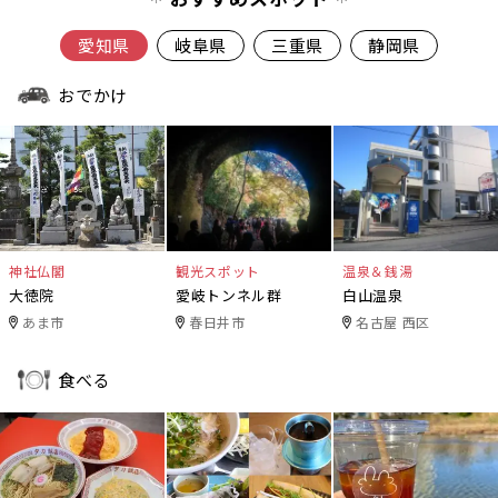
愛知県
岐阜県
三重県
静岡県
おでかけ
神社仏閣
観光スポット
温泉＆銭湯
大徳院
愛岐トンネル群
白山温泉
あま市
春日井市
名古屋 西区
食べる