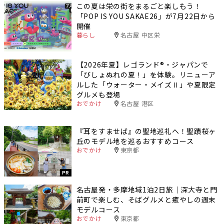
この夏は栄の街をまるごと楽しもう！
「POP IS YOU SAKAE26」が7月22日から
開催
暮らし
名古屋 中区栄
【2026年夏】レゴランド®・ジャパンで
「びしょぬれの夏！」を体験。リニューア
ルした「ウォーター・メイズⅡ」や夏限定
グルメも登場
おでかけ
名古屋 港区
『耳をすませば』の聖地巡礼へ！聖蹟桜ヶ
丘のモデル地を巡るおすすめコース
おでかけ
東京都
PR
名古屋発・多摩地域1泊2日旅｜深大寺と門
前町で楽しむ、そばグルメと癒やしの週末
モデルコース
おでかけ
東京都