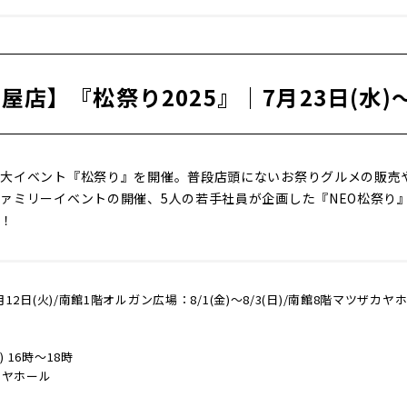
店】『松祭り2025』｜7月23日(水)～
一大イベント『松祭り』を開催。普段店頭にないお祭りグルメの販売
ァミリーイベントの開催、5人の若手社員が企画した『NEO松祭り
ん！
月12日(火)/南館1階オルガン広場：8/1(金)～8/3(日)/南館8階マツザカヤホ
 16時～18時
カヤホール