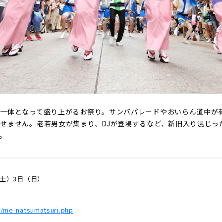
が一体となって盛り上がるお祭り。サンバパレードやおいらん道中が
せません。老若男女が集まり、DJが登場するなど、新旧入り混じっ
。
（土）3日（日）
a/me-natsumatsuri.php