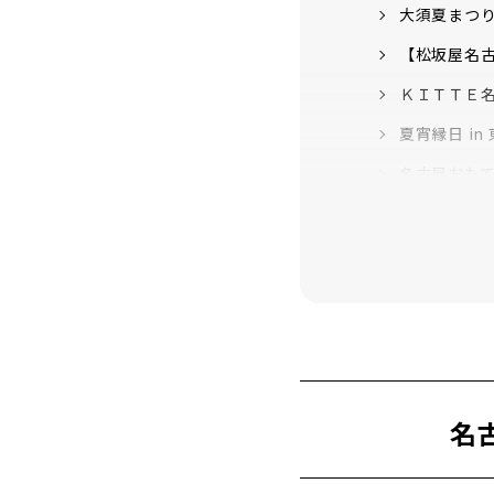
大須夏まつり
【松坂屋名古屋
ＫＩＴＴＥ名
夏宵縁日 in 
名古屋おもて
金山まつり|
名