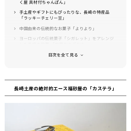
く屋 具材付ちゃんぽん」
手土産やギフトにもぴったりな、長崎の特産品
「ラッキーチェリー豆」
中国由来の伝統的なお菓子「よりより」
ヨーロッパの伝統菓子「シガレット」をアレンジ
した長崎の銘菓 「南蛮おるごおる」
よりよりを一口サイズに！「ちより」
長崎県佐世保市の銘菓「九十九島せんぺい」
安納芋チョコレートがたまらない！ 「長崎アルフ
ォート 五島の安納芋」
長崎土産の絶対的エース福砂屋の「カステラ」
レトロなイラストがかわいい！ 長崎銘菓「クル
ス」
江戸時代中期に伝来した中華菓子「一口香」
長崎県茂木地区産のびわをまるごと使用した「茂
木びわゼリー」