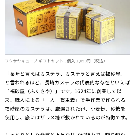
紫陽花の花びらを模した長崎の伝統的な銘菓「お
たくさ」
人気の高級レトルトカレー「珍陀亭 長崎スープカ
レー」
五島の新鮮な魚を活かした「ひとくちサイズのあ
じ天かまぼこ」
日本三大うどんを自宅でも手軽に！「虎屋 五島う
どん」
フクサヤキューブ ギフトセット 3個入 1,053円（税込）
長崎県産の鯛をふんだんに使用したご当地版めん
「長崎と言えばカステラ、カステラと言えば福砂屋」
べい 「長崎鯛めんべい」
と言われるほど、長崎カステラの代表的な存在といえば
長崎県で生まれた老舗のソースブランド「金蝶ソ
ース」
「福砂屋（ふくさや）」です。1624年に創業して以
来、職人による「一人一貫主義」で手作業で作られる
長崎県の特産品！噛めばヤミつきになる「長崎鯨
ジャーキー」
福砂屋のカステラは、厳選された卵、小麦粉、砂糖を
人気のスナック「ハッピーターン」から！ ハウス
使用し、底にはザラメ糖が敷かれているのが特徴です。
テンボスオリジナル味
長崎県雲仙市の特産ジャガイモを使用した「じゃ
しっとりとした食感と上品な甘さが魅力で、贈り物や