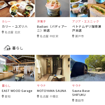
カレー
洋菓子
アジア・エスニック
カリー・ユズリハ
Badiani（バディアー
ベトナムデリ珈琲瀬
ニ）栄店
戸本店
名古屋 北区
名古屋 中区栄
瀬戸市
暮らし
暮らし
サウナ
サウナ
EAST WOOD Garage
MOTOYAMA SAUNA
Sauna Base
SHIFUKU
愛知
名古屋 千種区
豊田市