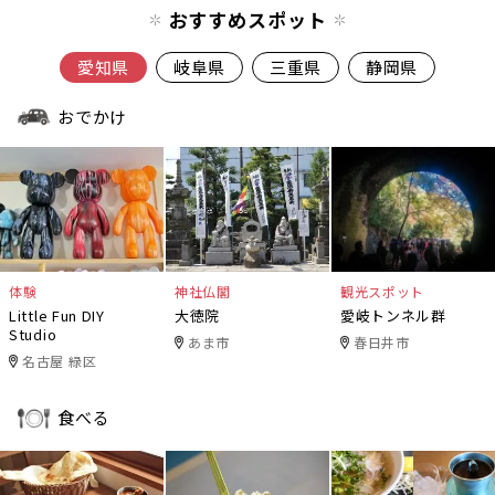
おすすめスポット
愛知県
岐阜県
三重県
静岡県
おでかけ
体験
神社仏閣
観光スポット
Little Fun DIY
大徳院
愛岐トンネル群
Studio
あま市
春日井市
名古屋 緑区
食べる