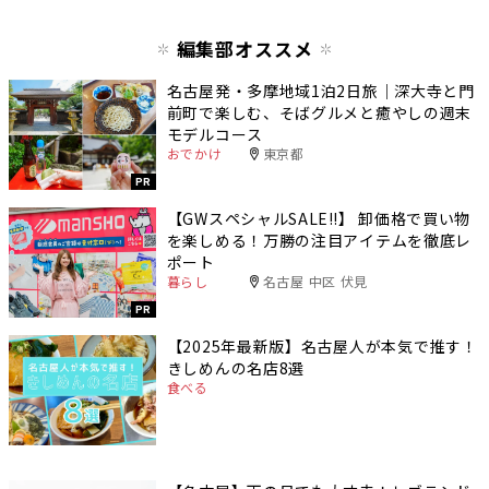
編集部オススメ
名古屋発・多摩地域1泊2日旅｜深大寺と門
前町で楽しむ、そばグルメと癒やしの週末
モデルコース
おでかけ
東京都
PR
【GWスペシャルSALE‼︎】 卸価格で買い物
を楽しめる！万勝の注目アイテムを徹底レ
ポート
暮らし
名古屋 中区 伏見
PR
【2025年最新版】名古屋人が本気で推す！
きしめんの名店8選
食べる