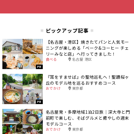
ピックアップ記事
【名古屋・港区】焼きたてパンと人気モー
ニングが楽しめる「ベーク&コーヒー チェ
リーみなと店」へ行ってきました！
食べる
名古屋 港区
PR
『耳をすませば』の聖地巡礼へ！聖蹟桜ヶ
丘のモデル地を巡るおすすめコース
おでかけ
東京都
PR
名古屋発・多摩地域1泊2日旅｜深大寺と門
前町で楽しむ、そばグルメと癒やしの週末
モデルコース
おでかけ
東京都