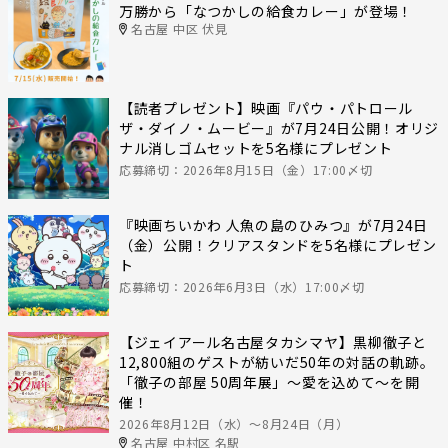
万勝から「なつかしの給食カレー」が登場！
名古屋 中区 伏見
【読者プレゼント】映画『パウ・パトロール
ザ・ダイノ・ムービー』が7月24日公開！オリジ
ナル消しゴムセットを5名様にプレゼント
応募締切：2026年8月15日（金）17:00〆切
『映画ちいかわ 人魚の島のひみつ』が7月24日
（金）公開！クリアスタンドを5名様にプレゼン
ト
応募締切：2026年6月3日（水）17:00〆切
【ジェイアール名古屋タカシマヤ】黒柳徹子と
12,800組のゲストが紡いだ50年の対話の軌跡。
「徹子の部屋 50周年展」～愛を込めて～を開
催！
2026年8月12日（水）〜8月24日（月）
名古屋 中村区 名駅