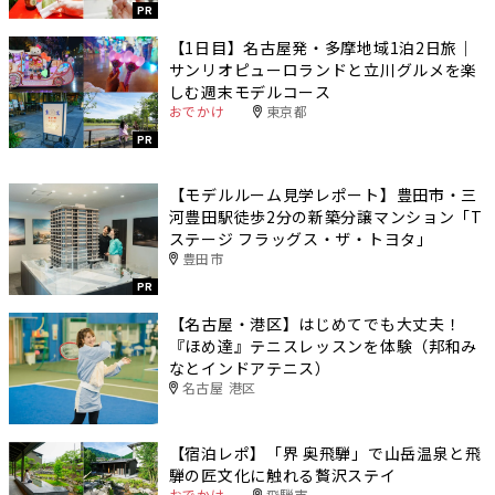
PR
【1日目】名古屋発・多摩地域1泊2日旅｜
サンリオピューロランドと立川グルメを楽
しむ週末モデルコース
おでかけ
東京都
PR
【モデルルーム見学レポート】豊田市・三
河豊田駅徒歩2分の新築分譲マンション「T
ステージ フラッグス・ザ・トヨタ」
豊田市
PR
【名古屋・港区】はじめてでも大丈夫！
『ほめ達』テニスレッスンを体験（邦和み
なとインドアテニス）
名古屋 港区
【宿泊レポ】「界 奥飛騨」で山岳温泉と飛
騨の匠文化に触れる贅沢ステイ
おでかけ
飛騨市