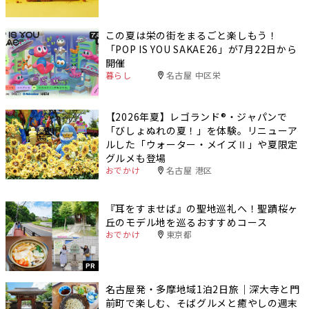
この夏は栄の街をまるごと楽しもう！
「POP IS YOU SAKAE26」が7月22日から
開催
暮らし
名古屋 中区栄
【2026年夏】レゴランド®・ジャパンで
「びしょぬれの夏！」を体験。リニューア
ルした「ウォーター・メイズⅡ」や夏限定
グルメも登場
おでかけ
名古屋 港区
『耳をすませば』の聖地巡礼へ！聖蹟桜ヶ
丘のモデル地を巡るおすすめコース
おでかけ
東京都
PR
名古屋発・多摩地域1泊2日旅｜深大寺と門
前町で楽しむ、そばグルメと癒やしの週末