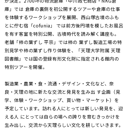
が決定。2700坪の物流倉庫「中川政七商店・NKG倉
庫」では 倉庫の裏側を初公開するツアーや倉庫の仕事
を体験するワークショップを展開、西山塚古墳のふも
とに佇む宿「cofunia」 では前方後円墳を模したお風呂
を有す客室を特別公開、古墳時代を読み解く講座も。
老舗「柿の葉ずし 平宗」では柿の 葉ずし製造工場の特
別見学や柿の葉ずし作り体験を、「天理大学附属 天理
図書館」では国の登録有形文化財に指定される館内の
特別ツアーを開催。
製造業・農業・食・流通・デザイン・文化など、奈
良・天理の地に新たな交流と発見を生み出 す企画（見
学、体験・ワークショップ、買い物・マーケット）を
予定しています。訪れる人にとっては新しい発見を、迎
える人 にとっては自らの場への誇りを育むきっかけを
生み出し、交流から天理らしい文化を耕していきます。