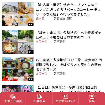
【名古屋・港区】焼きたてパンと人気モー
ニングが楽しめる「ベーク&コーヒー チェ
リーみなと店」へ行ってきました！
食べる
名古屋 港区
PR
『耳をすませば』の聖地巡礼へ！聖蹟桜ヶ
丘のモデル地を巡るおすすめコース
おでかけ
東京都
PR
名古屋発・多摩地域1泊2日旅｜深大寺と門
前町で楽しむ、そばグルメと癒やしの週末
モデルコース
おでかけ
東京都
PR
【1日目】名古屋発・多摩地域1泊2日旅｜
サンリオピューロランドと立川グルメを楽
しむ週末モデルコース
おでかけ
東京都
スポット検索
記事検索
特集
EVENT & NEWS