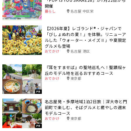
開催
暮らし
名古屋 中区栄
【2026年夏】レゴランド®・ジャパンで
「びしょぬれの夏！」を体験。リニューア
ルした「ウォーター・メイズⅡ」や夏限定
グルメも登場
おでかけ
名古屋 港区
『耳をすませば』の聖地巡礼へ！聖蹟桜ヶ
丘のモデル地を巡るおすすめコース
おでかけ
東京都
PR
名古屋発・多摩地域1泊2日旅｜深大寺と門
前町で楽しむ、そばグルメと癒やしの週末
モデルコース
おでかけ
東京都
PR