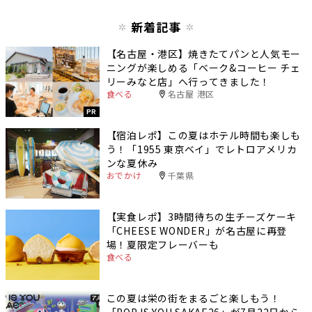
新着記事
【名古屋・港区】焼きたてパンと人気モー
ニングが楽しめる「ベーク&コーヒー チェ
リーみなと店」へ行ってきました！
食べる
名古屋 港区
PR
【宿泊レポ】この夏はホテル時間も楽しも
う！「1955 東京ベイ」でレトロアメリカ
ンな夏休み
おでかけ
千葉県
【実食レポ】3時間待ちの生チーズケーキ
「CHEESE WONDER」が名古屋に再登
場！夏限定フレーバーも
食べる
この夏は栄の街をまるごと楽しもう！
「POP IS YOU SAKAE26」が7月22日から