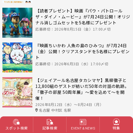
【読者プレゼント】映画『パウ・パトロール
ザ・ダイノ・ムービー』が7月24日公開！オリジ
ナル消しゴムセットを5名様にプレゼント
応募締切：2026年8月15日（金）17:00〆切
『映画ちいかわ 人魚の島のひみつ』が7月24日
（金）公開！クリアスタンドを5名様にプレゼン
ト
応募締切：2026年6月3日（水）17:00〆切
【ジェイアール名古屋タカシマヤ】黒柳徹子と
12,800組のゲストが紡いだ50年の対話の軌跡。
「徹子の部屋 50周年展」～愛を込めて～を開
催！
2026年8月12日（水）〜8月24日（月）
名古屋 中村区 名駅
イベント＆ニュース一覧へ
スポット検索
記事検索
特集
EVENT & NEWS