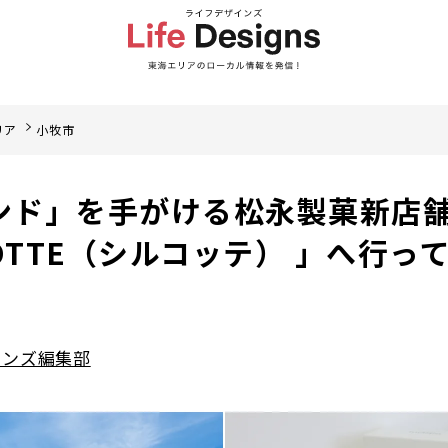
リア
小牧市
ンド」を手がける松永製菓新店
KOTTE（シルコッテ） 」へ行っ
インズ編集部