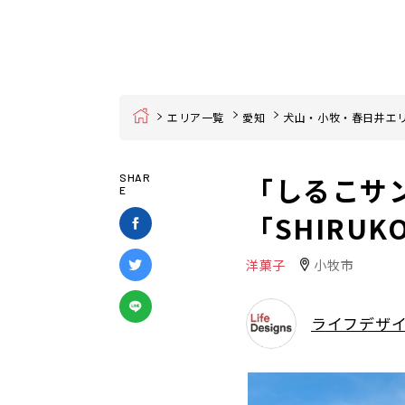
Home
エリア一覧
愛知
犬山・小牧・春日井エ
「しるこサ
SHAR
E
「SHIRU
洋菓子
小牧市
ライフデザ