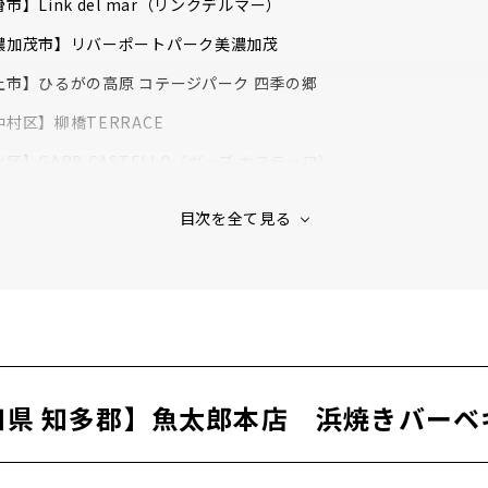
市】Link del mar（リンクデルマー）
濃加茂市】リバーポートパーク美濃加茂
上市】ひるがの高原 コテージパーク 四季の郷
中村区】柳橋TERRACE
区】GARB CASTELLO（ガーブ カステッロ）
守山区】オバッタベッタ
港区】異国精肉店ザ・アミーゴスGRILL & BBQ メーカーズピア店
区】BBQ CANVAS庄内緑地
種区】SUNNY GARDEN（サニー ガーデン）
知県 知多郡】魚太郎本店 浜焼きバーベ