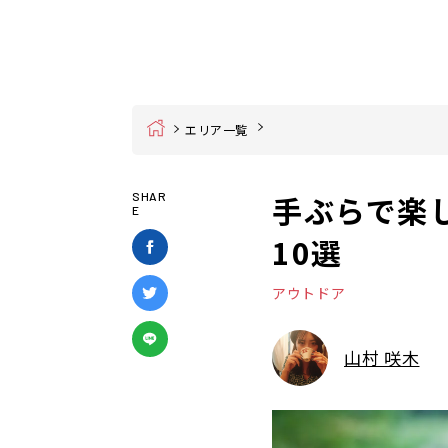
Home
エリア一覧
手ぶらで楽
SHAR
E
10選
アウトドア
山村 咲木