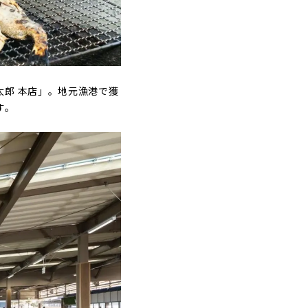
郎 本店」。地元漁港で獲
す。