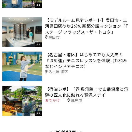
PR
【モデルルーム見学レポート】豊田市・三
河豊田駅徒歩2分の新築分譲マンション「T
ステージ フラッグス・ザ・トヨタ」
豊田市
PR
【名古屋・港区】はじめてでも大丈夫！
『ほめ達』テニスレッスンを体験（邦和み
なとインドアテニス）
名古屋 港区
【宿泊レポ】「界 奥飛騨」で山岳温泉と飛
騨の匠文化に触れる贅沢ステイ
おでかけ
飛騨市
PR