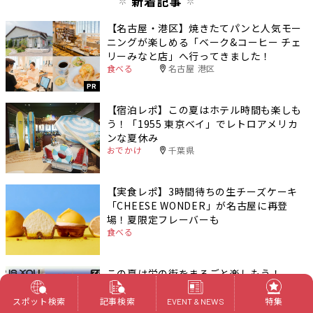
新着記事
【名古屋・港区】焼きたてパンと人気モー
ニングが楽しめる「ベーク&コーヒー チェ
リーみなと店」へ行ってきました！
食べる
名古屋 港区
PR
【宿泊レポ】この夏はホテル時間も楽しも
う！「1955 東京ベイ」でレトロアメリカ
ンな夏休み
おでかけ
千葉県
【実食レポ】3時間待ちの生チーズケーキ
「CHEESE WONDER」が名古屋に再登
場！夏限定フレーバーも
食べる
この夏は栄の街をまるごと楽しもう！
「POP IS YOU SAKAE26」が7月22日から
開催
スポット検索
記事検索
特集
EVENT & NEWS