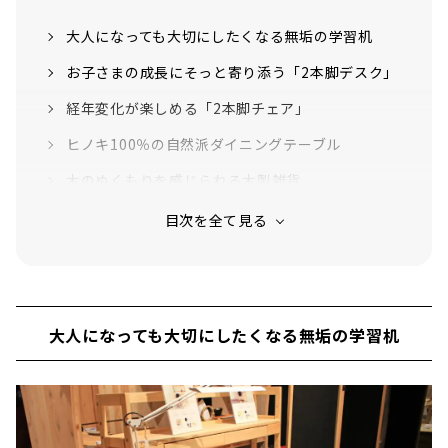
大人になっても大切にしたくなる無垢の学習机
お子さまの成長にそっと寄り添う「2本脚デスク」
経年変化が楽しめる「2本脚チェア」
ヒノキ100％の自然派ダイニングテーブル
木のぬくもりを感じられる木製雑貨
①森から生まれた優しい音色「カスタネット」
②日本の楓（かえで）で作った、すべすべの手
触り「楓の積み木」
③直筆メッセージを添えて「文具トレイ」
大人になっても大切にしたくなる無垢の学習机