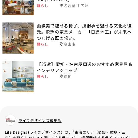
暮らし
名古屋 中区栄
曲線美で魅せる椅子、技継承を魅せる文化財復
元。飛騨の家具メーカー「日進木工」が未来へ
つなげる匠の想い。
暮らし
高山市
【25選】愛知・名古屋周辺のおすすめ家具屋＆
インテリアショップ
暮らし
愛知
ライフデザインズ編集部
Life Designs (ライフデザインズ）は、”東海エリア（愛知・岐阜・三
重）の暮らしをもっと楽しく”をテーマに、情報発信するライフスタイル