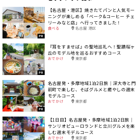
【名古屋・港区】焼きたてパンと人気モー
ニングが楽しめる「ベーク&コーヒー チェ
リーみなと店」へ行ってきました！
食べる
名古屋 港区
PR
『耳をすませば』の聖地巡礼へ！聖蹟桜ヶ
丘のモデル地を巡るおすすめコース
おでかけ
東京都
PR
名古屋発・多摩地域1泊2日旅｜深大寺と門
前町で楽しむ、そばグルメと癒やしの週末
モデルコース
おでかけ
東京都
PR
【1日目】名古屋発・多摩地域1泊2日旅｜
サンリオピューロランドと立川グルメを楽
しむ週末モデルコース
おでかけ
東京都