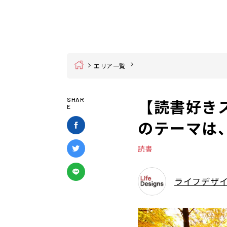
Home
エリア一覧
【読書好き
SHAR
E
のテーマは
読書
ライフデザ