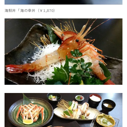
海鮮丼「海の幸丼（￥1,870）