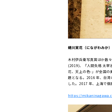
蜷川実花（にながわみか）
木村伊兵衛写真賞ほか数々受賞
(2019)、『人間失格 太
花、天上の色-」が全国の美術
題となる。2016 年、台
した。2017 年、上海
https://mikaninagawa.