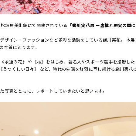
から松坂屋美術館にて開催されている
「蜷川実花展 ー虚構と現実の間
デザイン・ファッションなど多彩な活動をしている蜷川実花。 本展
の本質に迫ります。
遠の花》 や《桜》をはじめ、著名人やスポーツ選手を撮影した《Portr
た《うつくしい日々》 など、時代の先端を鮮烈に写し続ける蜷川実花
いた写真とともに、レポートしていきたいと思います。