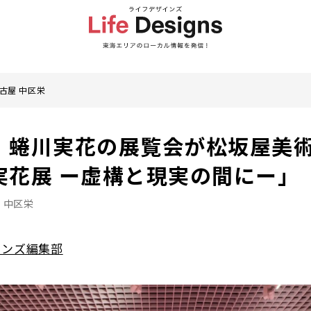
古屋 中区栄
】蜷川実花の展覧会が松坂屋美
実花展 ー虚構と現実の間にー」
 中区栄
インズ編集部