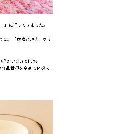
にー」
に行ってきました。
では、「虚構と現実」をテ
aits of the
の作品世界を全身で体感で