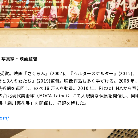
 写真家・映画監督
。映画『さくらん』(2007)、『へルタースケルター』(2012)、『
宰治と3人の女たち』(2019)監督。映像作品も多く手がける。2008 
館を巡回し、のべ 18 万人を動員。2010 年、Rizzoli N.Y.か
湾の台北現代美術館〈MOCA Taipei〉にて大規模な個展を開催し、
で個展「蜷川実花展」を開催し、好評を博した。
com/