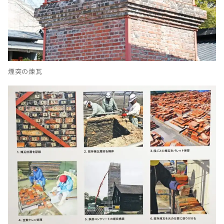
煙突の煉瓦