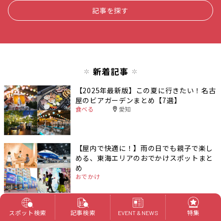
記事を探す
新着記事
【2025年最新版】この夏に行きたい！名古
屋のビアガーデンまとめ【7選】
食べる
愛知
【屋内で快適に！】雨の日でも親子で楽し
める、東海エリアのおでかけスポットまと
め
おでかけ
【2025年最新版】三重県の花火大会スケジ
スポット検索
記事検索
特集
EVENT & NEWS
ュールまとめ