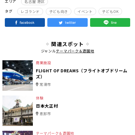
エリア
名古屋 港区
タグ
レゴランド
子ども向き
イベント
子どもOK
関連スポット
ジャンル
テーマパーク＆遊園地
商業施設
FLIGHT OF DREAMS（フライトオブドリーム
ズ）
常滑市
体験
日本大正村
恵那市
テーマパーク＆遊園地